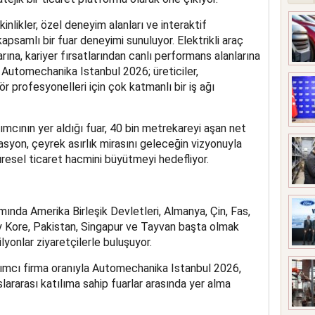
nlikler, özel deneyim alanları ve interaktif
psamlı bir fuar deneyimi sunuluyor. Elektrikli araç
rına, kariyer fırsatlarından canlı performans alanlarına
n Automechanika Istanbul 2026; üreticiler,
ör profesyonelleri için çok katmanlı bir iş ağı
ımcının yer aldığı fuar, 40 bin metrekareyi aşan net
asyon, çeyrek asırlık mirasını geleceğin vizyonuyla
resel ticaret hacmini büyütmeyi hedefliyor.
da Amerika Birleşik Devletleri, Almanya, Çin, Fas,
y Kore, Pakistan, Singapur ve Tayvan başta olmak
lyonlar ziyaretçilerle buluşuyor.
ılımcı firma oranıyla Automechanika Istanbul 2026,
ararası katılıma sahip fuarlar arasında yer alma