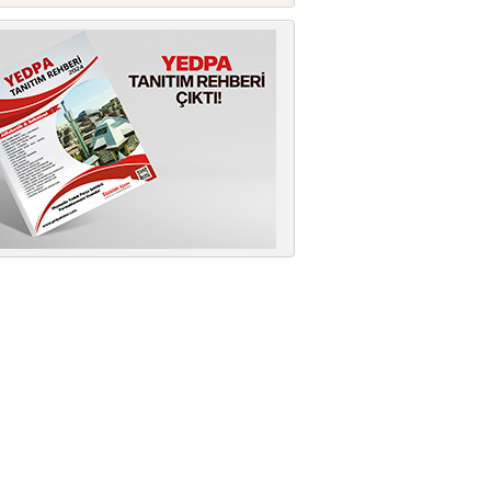
AVRUPA’NIN REKABETÇİLİĞİNDE
TÜRKİYE’NİN KRİTİK ROLÜ
OİB, OSD ve TAYSAD, Avrupa
Birliği'nin "Made in EU" yak...
KaguTech Systems,İŞLETMENİZİ
DİJİTAL DÖNÜŞÜMLE GELECEĞE
TAŞIYOR
KaguTechSystems ile sıradan...
AĞIR TİCARİ ARAÇLAR SATIŞ
SONRASI PAZARI 2,7 MİLYAR
DOLARA ULAŞTI
OSS Derneği'nin Frost & Sullivan iş
birliğiyle hazırladığı "2...
YEDPA’DA HUKUKİ ZAFERİN
ARDINDAN İMAR SÜRECİ HIZ
KAZANDI
YEDPA Ticaret Merkezi yönetimi ile
YEDPA'lı ortakları bir araya g...