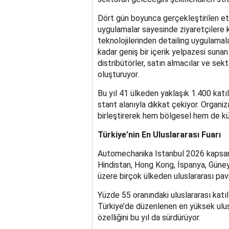
Dört gün boyunca gerçekleştirilen etki
uygulamalar sayesinde ziyaretçilere ka
teknolojilerinden detailing uygulamala
kadar geniş bir içerik yelpazesi suna
distribütörler, satın almacılar ve sekt
oluşturuyor.
Bu yıl 41 ülkeden yaklaşık 1.400 katıl
stant alanıyla dikkat çekiyor. Organiz
birleştirerek hem bölgesel hem de kü
Türkiye’nin En Uluslararası Fuarı
Automechanika Istanbul 2026 kapsamın
Hindistan, Hong Kong, İspanya, Güne
üzere birçok ülkeden uluslararası pavi
Yüzde 55 oranındaki uluslararası kat
Türkiye’de düzenlenen en yüksek ulusl
özelliğini bu yıl da sürdürüyor.