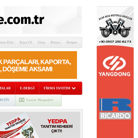
itene Ekle
Kayıt Ol
Giriş
Künye
İletişim
MALAR
E-DERGİ
FİRMA TANITIM
OTİV
Gazete Manşetleri