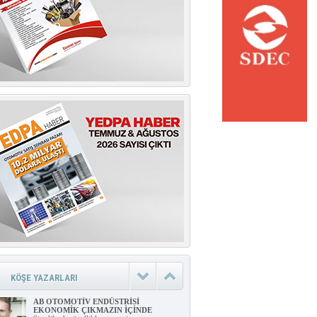
ÇEVRECİ ULAŞIMDA HOLLANDA
ÖRNEĞİ
Merhabalar, Bugün sizlere kısa ama
önemli bir çevre araştırma raporundan söz
edeceğim.
rahim
KÖŞE YAZARLARI
bar
AB OTOMOTİV ENDÜSTRİSİ
EKONOMİK ÇIKMAZIN İÇİNDE