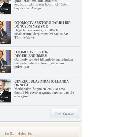
Şimdilerde, özellikle otomotiv
endüstrimizin ihracat hacmi için önemi
büyük olan Avrupa
rahim
bar
OTOMOTİV SEKTÖRÜ TARİHİ BİR
DÖNÜŞÜM YAŞIYOR
Değerli okurlarımız, YEDPA’lı
ortaklarımız, dergimizin bu sayısında;
Türkiye’de ve
 Sami
lgan
OTOMOTİV SEKTÖR
DEĞERLENDİRMESİ
Otomotiv sektörü ülkemizde ana gündem
maddelerindendir. Araç fiyatlarının
yükseliyor
 Sami
lgan
ÇEVRECİ ULAŞIMDA HOLLANDA
ÖRNEĞİ
Merhabalar, Bugün sizlere kısa ama
önemli bir çevre araştırma raporundan söz
edeceğim.
rahim
bar
Tüm Yazarlar
YEDPA HABER TEMMUZ &
AĞUSTOS 2026 SAYISI YAYINDA!
Otomotiv yedek parça sektörünün
güçlü sesi YEDPA Haber, Temmuz–
En Son Haberler
Ağ...