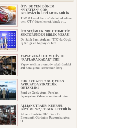
ÖTV’DE YENİ DÖNEM
“FİYATTAN” ÇOK
BELİRSİZLİKLERİ ARTIRABİLİR
TBMM Genel Kurulu'nda kabul edilen
yeni ÖTV düzenlemesi, binek ot...
İTO SEÇİMLERİNDE OTOMOTİV
SEKTÖRÜNDEN BİRLİK MESAJI
Dr. Salih Sami Atılgan: “İTO’da Güçlü
İş Birliği ve Kapsayıcı Tem...
YAPAY ZEKÂ OTOMOTİVDE
“RAFLARA KADAR” İNDİ!
Yapay zekânın otomotiv sektöründeki
asıl dönüşümü, sürücünün karş...
FORD VE GEELY AUTO’DAN
AVRUPA’DA STRATEJİK
ORTAKLIK!
Ford ve Geely Auto, Ford'un
İspanya'nın Valencia kentindeki üreti...
ALLİANZ TRADE: KÜRESEL
BÜYÜME %2,5’E GERİLEYEBİLİR
Allianz Trade'in 2026 Yarı Yıl
Ekonomik Görünüm Raporu'na göre,
O...