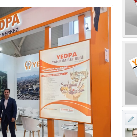
M. İb
Ay