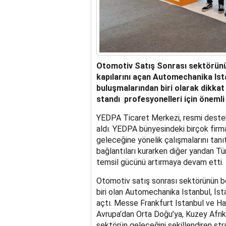
Otomotiv Satış Sonrası sektörünün 
kapılarını açan Automechanika Ist
buluşmalarından biri olarak dikkat
standı profesyonelleri için önemli
YEDPA Ticaret Merkezi, resmi destekç
aldı. YEDPA bünyesindeki birçok fir
geleceğine yönelik çalışmalarını tanıt
bağlantıları kurarken diğer yandan Tü
temsil gücünü artırmaya devam etti.
Otomotiv satış sonrası sektörünün bö
biri olan Automechanika Istanbul, İs
açtı. Messe Frankfurt Istanbul ve Han
Avrupa’dan Orta Doğu’ya, Kuzey Afrik
sektörün geleceğini şekillendiren stra