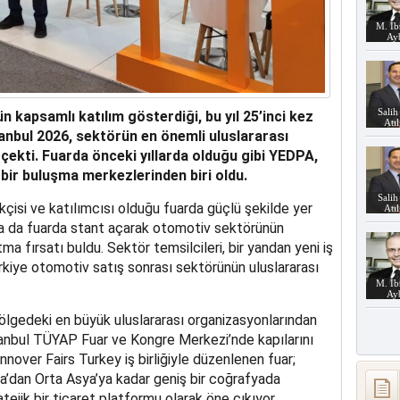
M. İb
Ay
Salih
kapsamlı katılım gösterdiği, bu yıl 25’inci kez
Atı
anbul 2026, sektörün en önemli uluslararası
 çekti. Fuarda önceki yıllarda olduğu gibi YEDPA,
 bir buluşma merkezlerinden biri oldu.
Salih
isi ve katılımcısı olduğu fuarda güçlü şekilde yer
Atı
ma da fuarda stant açarak otomotiv sektörünün
ma fırsatı buldu. Sektör temsilcileri, bir yandan yeni iş
rkiye otomotiv satış sonrası sektörünün uluslararası
M. İb
Ay
lgedeki en büyük uluslararası organizasyonlarından
tanbul TÜYAP Fuar ve Kongre Merkezi’nde kapılarını
nover Fairs Turkey iş birliğiyle düzenlenen fuar;
a’dan Orta Asya’ya kadar geniş bir coğrafyada
tejik bir ticaret platformu olarak öne çıkıyor.