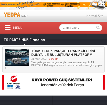
Normal Site
MENÜ
TR PARTS HUB Firmaları
TÜRK YEDEK PARÇA TEDARİKÇİLERİNİ
DÜNYA İLE BULUŞTURAN PLATFORM
31 Mart 2023 -
9:00 am
Yeni yılda yedek parça satışlarınızı artırmanın yolu TR
PARTS HUB'dan geçer www.trparts.com adresine giriş yapın
t ...