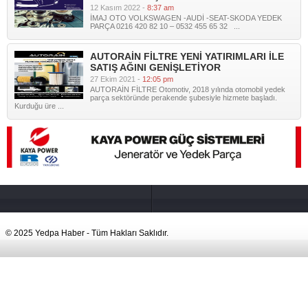
12 Kasım 2022 -
8:37 am
İMAJ OTO VOLKSWAGEN -AUDİ -SEAT-SKODA YEDEK
PARÇA 0216 420 82 10 – 0532 455 65 32 ...
AUTORAİN FİLTRE YENİ YATIRIMLARI İLE
SATIŞ AĞINI GENİŞLETİYOR
27 Ekim 2021 -
12:05 pm
AUTORAİN FİLTRE Otomotiv, 2018 yılında otomobil yedek
parça sektöründe perakende şubesiyle hizmete başladı.
Kurduğu üre ...
© 2025 Yedpa Haber - Tüm Hakları Saklıdır.