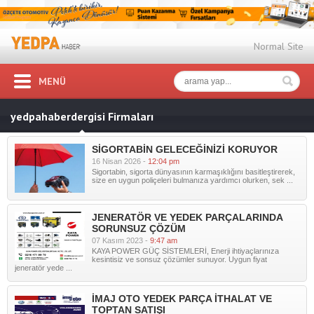
Normal Site
MENÜ
yedpahaberdergisi Firmaları
SİGORTABİN GELECEĞİNİZİ KORUYOR
16 Nisan 2026 -
12:04 pm
Sigortabin, sigorta dünyasının karmaşıklığını basitleştirerek,
size en uygun poliçeleri bulmanıza yardımcı olurken, sek ...
JENERATÖR VE YEDEK PARÇALARINDA
SORUNSUZ ÇÖZÜM
07 Kasım 2023 -
9:47 am
KAYA POWER GÜÇ SİSTEMLERİ, Enerji ihtiyaçlarınıza
kesintisiz ve sonsuz çözümler sunuyor. Uygun fiyat
jeneratör yede ...
İMAJ OTO YEDEK PARÇA İTHALAT VE
TOPTAN SATIŞI