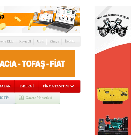
itene Ekle
Kayıt Ol
Giriş
Künye
İletişim
MALAR
E-DERGİ
FİRMA TANITIM
OTİV
Gazete Manşetleri