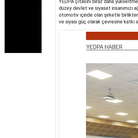
YEDPA çıtasını biraz daha yükseltme
YEDPA’DA HUKUKİ ZAF
düzey devlet ve siyaset insanımızı ağ
otomotiv içinde olan şirketle birlikt
ve siyasi güç olarak çevresine katkı