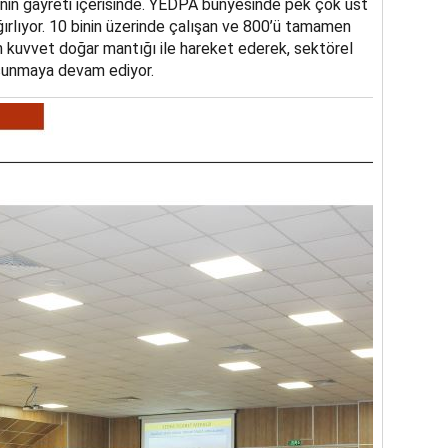
nin gayreti içerisinde. YEDPA bünyesinde pek çok üst
ERİN ARDINDAN İMAR SÜRECİ HIZ KAZANDI
ırlıyor. 10 binin üzerinde çalışan ve 800’ü tamamen
en kuvvet doğar mantığı ile hareket ederek, sektörel
 sunmaya devam ediyor.