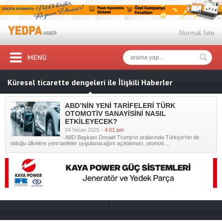
Normal Site
MENÜ
Küresel ticarette dengeleri ile İlişkili Haberler
ABD’NİN YENİ TARİFELERİ TÜRK
OTOMOTİV SANAYİSİNİ NASIL
ETKİLEYECEK?
04 Nisan 2025 -
4:01 pm
ABD Başkanı Donald Trump'ın aralarında Türkiye'nin de
olduğu ülkelere yeni tarifeler uygulanacağını açıklaması, otomoti ...