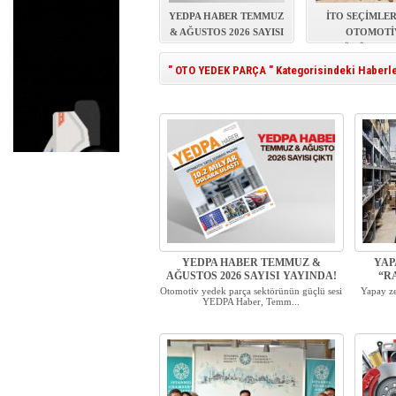
YEDPA’DA HUKUKİ ZAF
YEDPA HABER TEMMUZ
İTO SEÇİMLE
& AĞUSTOS 2026 SAYISI
OTOMOTİ
YAYINDA!
SEKTÖRÜNDEN 
MESAJI
" OTO YEDEK PARÇA " Kategorisindeki Haberl
YEDPA HABER TEMMUZ &
YAP
AĞUSTOS 2026 SAYISI YAYINDA!
“R
Otomotiv yedek parça sektörünün güçlü sesi
Yapay ze
YEDPA Haber, Temm...