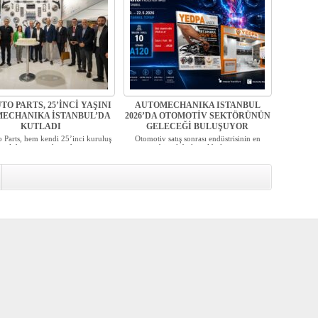
TO PARTS, 25’İNCİ YAŞINI
AUTOMECHANIKA ISTANBUL
ECHANIKA İSTANBUL’DA
2026’DA OTOMOTİV SEKTÖRÜNÜN
KUTLADI
GELECEĞİ BULUŞUYOR
 Parts, hem kendi 25’inci kuruluş
Otomotiv satış sonrası endüstrisinin en
yıl dönümünü hem d...
büyük bölgesel buluş...