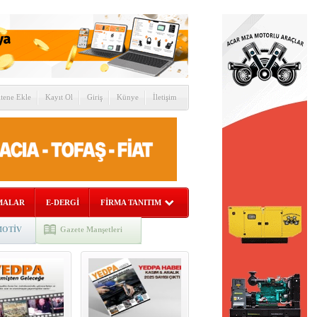
itene Ekle
Kayıt Ol
Giriş
Künye
İletişim
MALAR
E-DERGİ
FİRMA TANITIM
OTİV
Gazete Manşetleri