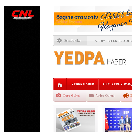
Son Dakika
YEDPA HABER TEMMUZ 
ÖTV’DE YENİ DÖNEM “F
İTO SEÇİMLERİNDE OT
YAPAY ZEKÂ OTOMOTİV
FORD VE GEELY AUTO’
YEDPA HABER
OTO YEDEK PAR
ALLİANZ TRADE: KÜRE
Foto Galeri
Video Galeri
İ
AVRUPA’NIN REKABETÇ
KaguTech Systems,İŞL
AĞIR TİCARİ ARAÇLAR 