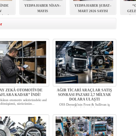
ERİN ARDINDAN İMAR SÜRECİ HIZ KAZANDI
RİNDE
YEDPA HABER NİSAN–
YEDPA HABER ŞUBAT–
“
V
MAYIS
MART 2026 SAYISI
GELE
BİRLİK
AUTOMECHANIKA 2026
YAYIMLANDI!
KİTA
SAYISI YAYIMLANDI!
er
AY ZEKÂ OTOMOTİVDE
AĞIR TİCARİ ARAÇLAR SATIŞ
AFLARA KADAR” İNDİ!
SONRASI PAZARI 2,7 MİLYAR
DOLARA ULAŞTI
kânın otomotiv sektöründeki asıl
dönüşümü, sürücünün...
OSS Derneği'nin Frost & Sullivan iş
birliğiyle hazırladı...