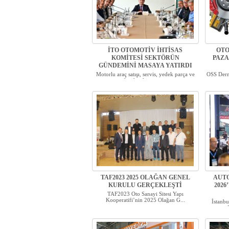
İTO OTOMOTİV İHTİSAS
OTO
KOMİTESİ SEKTÖRÜN
PAZA
GÜNDEMİNİ MASAYA YATIRDI
Motorlu araç satışı, servis, yedek parça ve
OSS Derne
lastik sektörünü...
TAF2023 2025 OLAĞAN GENEL
AUT
KURULU GERÇEKLEŞTİ
2026
TAF2023 Oto Sanayi Sitesi Yapı
Kooperatifi’nin 2025 Olağan G...
İstanb