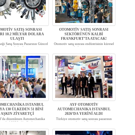
MOTİV SATIŞ SONRASI
OTOMOTİV SATIŞ SONRASI
RI 10.2 MİLYAR DOLARA
SEKTÖRÜNÜN KALBİ
ULAŞTI
FRANKFURT’TA ATACAK!
ği Satış Sonrası Pazarının Güncel
Otomotiv satış sonrası endüstrisinin küresel
Stratejik Analizi...
ölçekte en pres...
OMECHANİKA ISTANBUL
AYF OTOMOTİV
’YA 130 ÜLKEDEN 51 BİNİ
AUTOMECHANIKA ISTANBUL
AŞKIN ZİYARETÇİ
2026’DA YERİNİ ALDI
ul’da düzenlenen Automechanika
Türkiye otomotiv satış sonrası pazarının
Istanbul 2026, 41 ülked...
önemli markalarında...