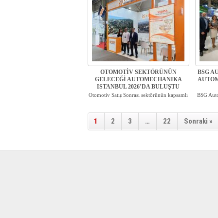
OTOMOTİV SEKTÖRÜNÜN
BSG AU
GELECEĞİ AUTOMECHANIKA
AUTOM
ISTANBUL 2026’DA BULUŞTU
Otomotiv Satış Sonrası sektörünün kapsamlı
BSG Auto
katılım gösterdiğ...
1
2
3
…
22
Sonraki »