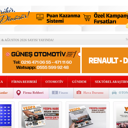
S
& AĞUSTOS 2026 SAYISI YAYINDA!
İYATTAN” ÇOK BELİRSİZLİKLERİ ARTIRABİLİR
OMOTİV SEKTÖRÜNDEN BİRLİK MESAJI
DE “RAFLARA KADAR” İNDİ!
DAN AVRUPA’DA STRATEJİK ORTAKLIK!
ÇA
FİRMA REHBERİ
OTOMOTİV
GÜNDEM
SEKTÖREL ARAŞTIR
SEL BÜYÜME %2,5’E GERİLEYEBİLİR
lanlar
Firma Rehberi
Finans
Hava Durumu
OTOM
İLİĞİNDE TÜRKİYE’NİN KRİTİK ROLÜ
ETMENİZİ DİJİTAL DÖNÜŞÜMLE GELECEĞE TAŞIYOR
SATIŞ SONRASI PAZARI 2,7 MİLYAR DOLARA ULAŞTI