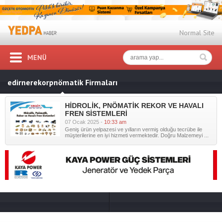
Normal Site
MENÜ
edirnerekorpnömatik Firmaları
HİDROLİK, PNÖMATİK REKOR VE HAVALI
FREN SİSTEMLERİ
07 Ocak 2025 -
10:33 am
Geniş ürün yelpazesi ve yılların vermiş olduğu tecrübe ile
müşterilerine en iyi hizmeti vermektedir. Doğru Malzemeyi ...