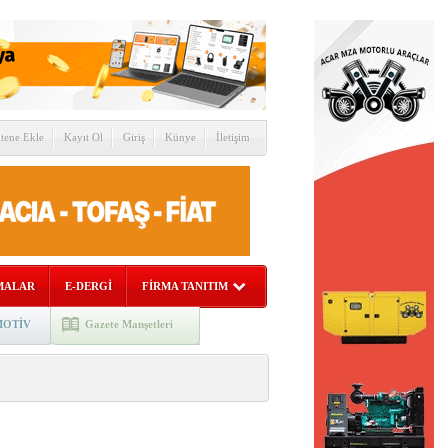
itene Ekle
Kayıt Ol
Giriş
Künye
İletişim
MALAR
E-DERGİ
FİRMA TANITIM
OTİV
Gazete Manşetleri