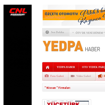
YEDPA HABER TEMMUZ 
Son Dakika
ÖTV’DE YENİ DÖNEM “F
İTO SEÇİMLERİNDE OT
YAPAY ZEKÂ OTOMOTİV
FORD VE GEELY AUTO’
ALLİANZ TRADE: KÜRE
YEDPA HABER
OTO YEDEK PAR
AVRUPA’NIN REKABETÇ
Foto Galeri
Video Galeri
İ
KaguTech Systems,İŞL
" Nissan " Firmaları
AĞIR TİCARİ ARAÇLAR 
YEDPA’DA HUKUKİ ZAF