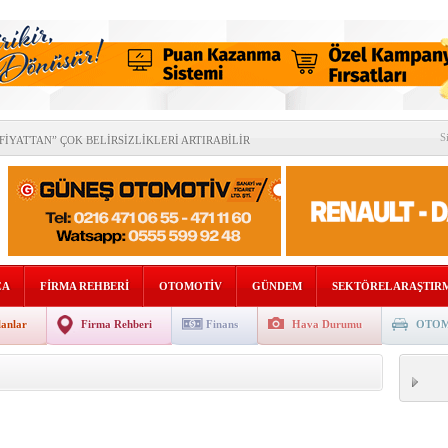
& AĞUSTOS 2026 SAYISI YAYINDA!
S
İYATTAN” ÇOK BELİRSİZLİKLERİ ARTIRABİLİR
OMOTİV SEKTÖRÜNDEN BİRLİK MESAJI
DE “RAFLARA KADAR” İNDİ!
DAN AVRUPA’DA STRATEJİK ORTAKLIK!
SEL BÜYÜME %2,5’E GERİLEYEBİLİR
ÇA
FİRMA REHBERİ
OTOMOTİV
GÜNDEM
SEKTÖREL ARAŞTIR
İLİĞİNDE TÜRKİYE’NİN KRİTİK ROLÜ
lanlar
Firma Rehberi
Finans
Hava Durumu
OTOM
ETMENİZİ DİJİTAL DÖNÜŞÜMLE GELECEĞE TAŞIYOR
SATIŞ SONRASI PAZARI 2,7 MİLYAR DOLARA ULAŞTI
ERİN ARDINDAN İMAR SÜRECİ HIZ KAZANDI