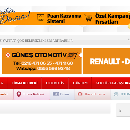
& AĞUSTOS 2026 SAYISI YAYINDA!
S
İYATTAN” ÇOK BELİRSİZLİKLERİ ARTIRABİLİR
OMOTİV SEKTÖRÜNDEN BİRLİK MESAJI
DE “RAFLARA KADAR” İNDİ!
DAN AVRUPA’DA STRATEJİK ORTAKLIK!
SEL BÜYÜME %2,5’E GERİLEYEBİLİR
ÇA
FİRMA REHBERİ
OTOMOTİV
GÜNDEM
SEKTÖREL ARAŞTIR
İLİĞİNDE TÜRKİYE’NİN KRİTİK ROLÜ
lanlar
Firma Rehberi
Finans
Hava Durumu
OTOM
ETMENİZİ DİJİTAL DÖNÜŞÜMLE GELECEĞE TAŞIYOR
SATIŞ SONRASI PAZARI 2,7 MİLYAR DOLARA ULAŞTI
ERİN ARDINDAN İMAR SÜRECİ HIZ KAZANDI