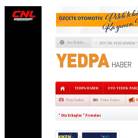
YEDPA HABER TEMMUZ 
Son Dakika
ÖTV’DE YENİ DÖNEM “F
İTO SEÇİMLERİNDE OT
YAPAY ZEKÂ OTOMOTİV
FORD VE GEELY AUTO’
ALLİANZ TRADE: KÜRE
YEDPA HABER
OTO YEDEK PAR
AVRUPA’NIN REKABETÇ
Foto Galeri
Video Galeri
İ
KaguTech Systems,İŞL
" Oto Erbaylar " Firmaları
AĞIR TİCARİ ARAÇLAR 
YEDPA’DA HUKUKİ ZAF