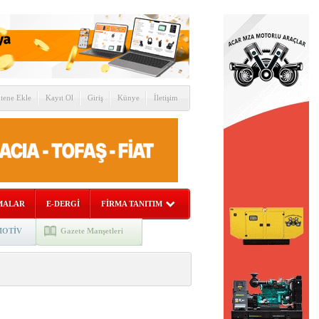
itene Ekle
Kayıt Ol
Giriş
Künye
İletişim
MALAR
E-DERGİ
FİRMA TANITIM
OTİV
Gazete Manşetleri