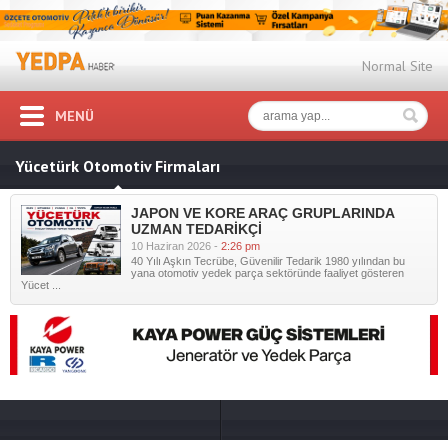
Normal Site
MENÜ
Yücetürk Otomotiv Firmaları
JAPON VE KORE ARAÇ GRUPLARINDA
UZMAN TEDARİKÇİ
10 Haziran 2026 -
2:26 pm
40 Yılı Aşkın Tecrübe, Güvenilir Tedarik 1980 yılından bu
yana otomotiv yedek parça sektöründe faaliyet gösteren
Yücet ...