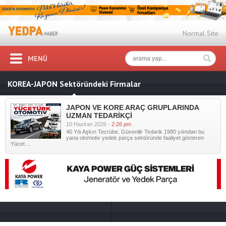
Normal Site
MENÜ
KOREA-JAPON Sektöründeki Firmalar
JAPON VE KORE ARAÇ GRUPLARINDA
UZMAN TEDARİKÇİ
10 Haziran 2026 -
2:26 pm
40 Yılı Aşkın Tecrübe, Güvenilir Tedarik 1980 yılından bu
yana otomotiv yedek parça sektöründe faaliyet gösteren
Yücet ...