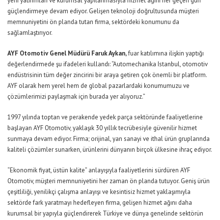
yeni yatırımları ve kurumsal yapılanmasıyla hizmet ağını her geçen gün
güçlendirmeye devam ediyor. Gelişen teknoloji doğrultusunda müşteri
memnuniyetini ön planda tutan firma, sektördeki konumunu da
sağlamlaştırıyor.
AYF Otomotiv Genel Müdürü
Faruk Aykan
,
fuar katılımına ilişkin yaptığı
değerlendirmede şu ifadeleri kullandı: “Automechanika Istanbul, otomotiv
endüstrisinin tüm değer zincirini bir araya getiren çok önemli bir platform.
AYF olarak hem yerel hem de global pazarlardaki konumumuzu ve
çözümlerimizi paylaşmak için burada yer alıyoruz.”
1997 yılında toptan ve perakende yedek parça sektöründe faaliyetlerine
başlayan AYF Otomotiv, yaklaşık 30 yıllık tecrübesiyle güvenilir hizmet
sunmaya devam ediyor. Firma; orijinal, yan sanayi ve ithal ürün gruplarında
kaliteli çözümler sunarken, ürünlerini dünyanın birçok ülkesine ihraç ediyor.
“Ekonomik fiyat, üstün kalite” anlayışıyla faaliyetlerini sürdüren AYF
Otomotiv, müşteri memnuniyetini her zaman ön planda tutuyor. Geniş ürün
çeşitliliği, yenilikçi çalışma anlayışı ve kesintisiz hizmet yaklaşımıyla
sektörde fark yaratmayı hedefleyen firma, gelişen hizmet ağını daha
kurumsal bir yapıyla güçlendirerek Türkiye ve dünya genelinde sektörün