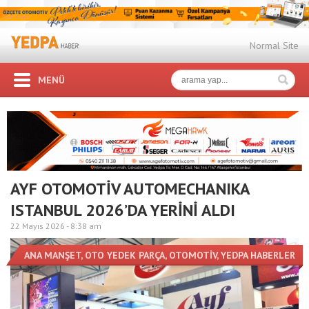
Normal Site
MENÜ
AYF OTOMOTİV AUTOMECHANIKA
ISTANBUL 2026’DA YERİNİ ALDI
22 Mayıs 2026 -
8:38 am
ANA MANŞET
,
OTO YEDEK PARÇA
,
OTOMOTİV
,
YEDPA HABERLER