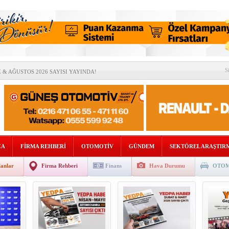
S
& AĞUSTOS 2026 SAYISI YAYINDA!
İYATTAN” ÇOK BELİRSİZLİKLERİ ARTIRABİLİR
OMOTİV SEKTÖRÜNDEN BİRLİK MESAJI
DE “RAFLARA KADAR” İNDİ!
DAN AVRUPA’DA STRATEJİK ORTAKLIK!
ÇA
FİRMA REHBERİ
OTOMOTİV
GÜNDEM
SEKTÖREL ARAŞTIR
SEL BÜYÜME %2,5’E GERİLEYEBİLİR
lanlar
Firma Rehberi
Finans
Hava Durumu
OTOM
İLİĞİNDE TÜRKİYE’NİN KRİTİK ROLÜ
ETMENİZİ DİJİTAL DÖNÜŞÜMLE GELECEĞE TAŞIYOR
SATIŞ SONRASI PAZARI 2,7 MİLYAR DOLARA ULAŞTI