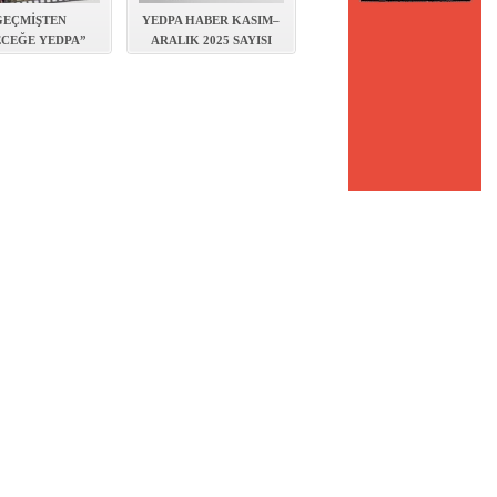
GEÇMİŞTEN
YEDPA HABER KASIM–
CEĞE YEDPA”
ARALIK 2025 SAYISI
BI YAYINLANDI
YAYIMLANDI!