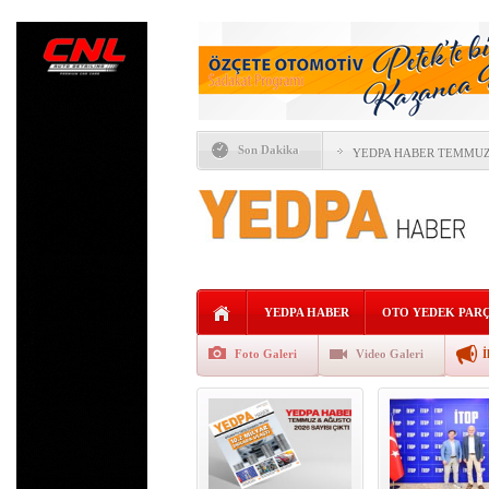
Son Dakika
YEDPA HABER TEMMUZ 
ÖTV’DE YENİ DÖNEM “F
İTO SEÇİMLERİNDE OT
YAPAY ZEKÂ OTOMOTİV
FORD VE GEELY AUTO’
YEDPA HABER
OTO YEDEK PAR
ALLİANZ TRADE: KÜRE
Foto Galeri
Video Galeri
İ
AVRUPA’NIN REKABETÇ
KaguTech Systems,İŞL
AĞIR TİCARİ ARAÇLAR 