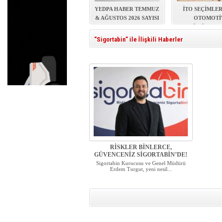
YEDPA’DA HUKUKİ ZAF
YEDPA HABER TEMMUZ
İTO SEÇİMLE
& AĞUSTOS 2026 SAYISI
OTOMOTİ
YAYINDA!
SEKTÖRÜNDEN 
MESAJI
"Sigortabin" ile İlişkili Haberler
RİSKLER BİNLERCE,
GÜVENCENİZ SİGORTABİN’DE!
Sigortabin Kurucusu ve Genel Müdürü
Erdem Turgut, yeni nesil...