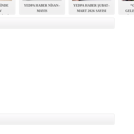
ERİN ARDINDAN İMAR SÜRECİ HIZ KAZANDI
RİNDE
YEDPA HABER NİSAN–
YEDPA HABER ŞUBAT–
“
V
MAYIS
MART 2026 SAYISI
GELE
BİRLİK
AUTOMECHANIKA 2026
YAYIMLANDI!
KİTA
SAYISI YAYIMLANDI!