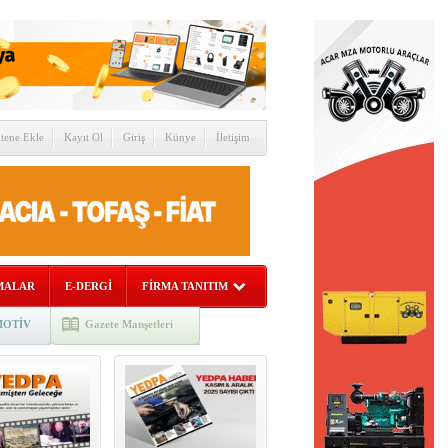
itene Ekle
Kayıt Ol
Giriş
Künye
İletişim
MALAR
E-DERGİ
FİRMA TANITIM
OTİV
Gazete Manşetleri