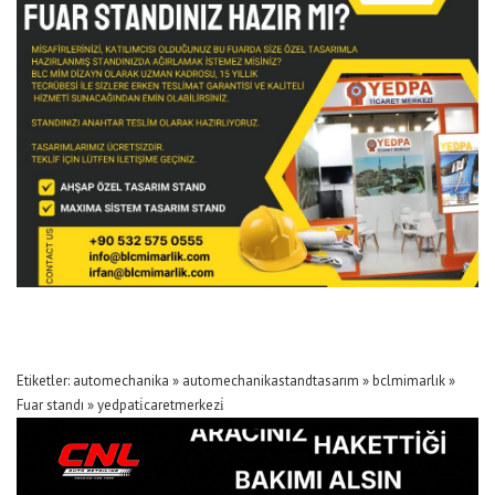
Etiketler:
automechanika
»
automechanikastandtasarım
»
bclmimarlık
»
Fuar standı
»
yedpati̇caretmerkezi̇