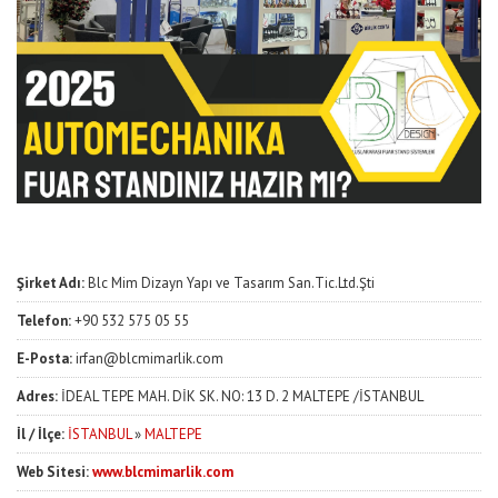
Şirket Adı:
Blc Mim Dizayn Yapı ve Tasarım San.Tic.Ltd.Şti
Telefon:
+90 532 575 05 55
E-Posta:
irfan@blcmimarlik.com
Adres:
İDEAL TEPE MAH. DİK SK. NO: 13 D. 2 MALTEPE /İSTANBUL
İl / İlçe:
İSTANBUL
»
MALTEPE
Web Sitesi:
www.blcmimarlik.com