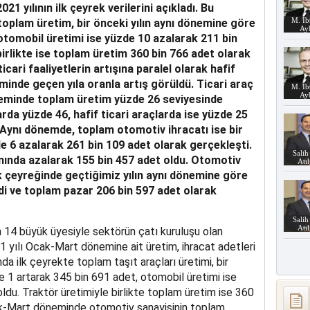
1 yılının ilk çeyrek verilerini açıkladı. Bu
M. İb
lam üretim, bir önceki yılın aynı dönemine göre
Ay
otomobil üretimi ise yüzde 10 azalarak 211 bin
birlikte ise toplam üretim 360 bin 766 adet olarak
icari faaliyetlerin artışına paralel olarak hafif
minde geçen yıla oranla artış görüldü. Ticari araç
M. İb
Ay
eminde toplam üretim yüzde 26 seviyesinde
arda yüzde 46, hafif ticari araçlarda ise yüzde 25
 Aynı dönemde, toplam otomotiv ihracatı ise bir
e 6 azalarak 261 bin 109 adet olarak gerçekleşti.
Salih
ında azalarak 155 bin 457 adet oldu.
Otomotiv
Atı
ilk çeyreğinde geçtiğimiz yılın aynı dönemine göre
di ve toplam pazar 206 bin 597 adet olarak
Salih
Atı
 14 büyük üyesiyle sektörün çatı kuruluşu olan
 yılı Ocak-Mart dönemine ait üretim, ihracat adetleri
mda ilk çeyrekte toplam taşıt araçları üretimi, bir
e 1 artarak 345 bin 691 adet, otomobil üretimi ise
du. Traktör üretimiyle birlikte toplam üretim ise 360
ak-Mart döneminde otomotiv sanayisinin toplam