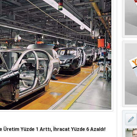
ERİN ARDINDAN İMAR SÜRECİ HIZ KAZANDI
de
Üretim Yüzde 1 Arttı, İhracat Yüzde 6 Azaldı!