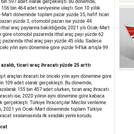
 bin 597 adet olarak gerçekleşti. Bu dönemde,
 156 bin 464 adet seviyesine ulaştı. Son 10 yıllık
k-Mart döneminde toplam pazar yüzde 35, hafif ticari
ç pazarı yüzde 3, otomobil pazarı ise yüzde 44
 ithal araç paylarına bakıldığında; 2021 yılı Ocak-Mart
 göre otomobil pazarında ithal araç payı yüzde 62
raç pazarında ithal araç payı yüzde 45 oldu. Sadece
ceki yılın aynı dönemine göre yüzde 94’lük artışla 99
zaldı, ticari araç ihracatı yüzde 25 arttı
şıt araçları ihracatı bir önceki yılın aynı dönemine göre
in 109 adet olarak gerçekleşti. Bu dönemde,
zalarak 155 bin 457 adet olurken, ticari araç ihracatı
ihracatı ise, 2020 yılının aynı dönemine göre kabaca
 gerçekleşti. Türkiye İhracatçılar Meclisi verilerine
tı, 2021 yılı Ocak-Mart döneminde toplam Türkiye
racat sıralamasında ilk sıradaki yerini korudu.
acat