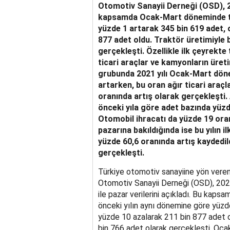
Otomotiv Sanayii Derneği (OSD), 202
kapsamda Ocak-Mart döneminde top
yüzde 1 artarak 345 bin 619 adet, 
877 adet oldu. Traktör üretimiyle 
gerçekleşti. Özellikle ilk çeyrekte t
ticari araçlar ve kamyonların üreti
grubunda 2021 yılı Ocak-Mart dön
artarken, bu oran ağır ticari araçl
oranında artış olarak gerçekleşti.
önceki yıla göre adet bazında yüzd
Otomobil ihracatı da yüzde 19 oran
pazarına bakıldığında ise bu yılın 
yüzde 60,6 oranında artış kaydedil
gerçekleşti.
Türkiye otomotiv sanayiine yön veren
Otomotiv Sanayii Derneği (OSD), 2021
ile pazar verilerini açıkladı. Bu kapsa
önceki yılın aynı dönemine göre yüzd
yüzde 10 azalarak 211 bin 877 adet ol
bin 766 adet olarak gerçekleşti. Oc