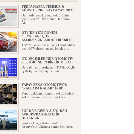
YEDPA HABER TEMMUZ &
AĞUSTOS 2026 SAYISI YAYINDA!
Otomotiv yedek parça sektörünün
güçlü sesi YEDPA Haber, Temmuz–
Ağ...
ÖTV’DE YENİ DÖNEM
“FİYATTAN” ÇOK
BELİRSİZLİKLERİ ARTIRABİLİR
TBMM Genel Kurulu'nda kabul edilen
yeni ÖTV düzenlemesi, binek ot...
İTO SEÇİMLERİNDE OTOMOTİV
SEKTÖRÜNDEN BİRLİK MESAJI
Dr. Salih Sami Atılgan: “İTO’da Güçlü
İş Birliği ve Kapsayıcı Tem...
YAPAY ZEKÂ OTOMOTİVDE
“RAFLARA KADAR” İNDİ!
Yapay zekânın otomotiv sektöründeki
asıl dönüşümü, sürücünün karş...
FORD VE GEELY AUTO’DAN
AVRUPA’DA STRATEJİK
ORTAKLIK!
Ford ve Geely Auto, Ford'un
İspanya'nın Valencia kentindeki üreti...