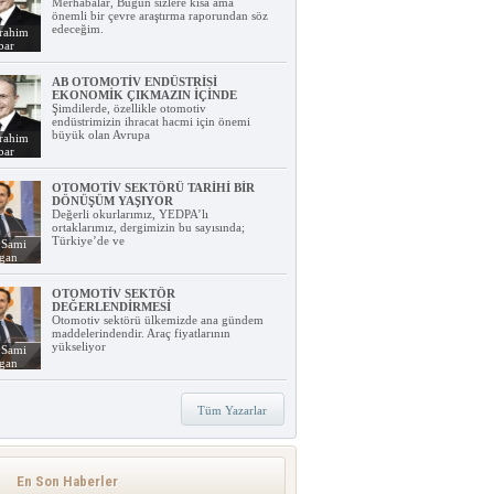
Merhabalar, Bugün sizlere kısa ama
önemli bir çevre araştırma raporundan söz
edeceğim.
rahim
bar
AB OTOMOTİV ENDÜSTRİSİ
EKONOMİK ÇIKMAZIN İÇİNDE
Şimdilerde, özellikle otomotiv
endüstrimizin ihracat hacmi için önemi
büyük olan Avrupa
rahim
bar
OTOMOTİV SEKTÖRÜ TARİHİ BİR
DÖNÜŞÜM YAŞIYOR
Değerli okurlarımız, YEDPA’lı
ortaklarımız, dergimizin bu sayısında;
Türkiye’de ve
 Sami
lgan
OTOMOTİV SEKTÖR
DEĞERLENDİRMESİ
Otomotiv sektörü ülkemizde ana gündem
maddelerindendir. Araç fiyatlarının
yükseliyor
 Sami
lgan
Tüm Yazarlar
En Son Haberler