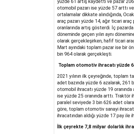
yüzde 61 artış kaydetti ve pazar 206
otomobil pazarı ise yüzde 57 arttı ve
ortalamalar dikkate alındığında, Oca
araç pazarı yüzde 14, ağır ticari ara
oranlarında artış gösterdi. İç pazarda
döneminde geçen yılın aynı dönemine
olarak gerçekleşirken, hafif ticari a
Mart ayındaki toplam pazar ise bir ön
bin 964 olarak gerçekleşti.
Toplam otomotiv ihracatı yüzde 6 a
2021 yılının ilk çeyreğinde, toplam ta
adet bazında yüzde 6 azalarak, 261 b
otomobil ihracatı yüzde 19 oranında a
ise yüzde 25 oranında arttı. Traktör 
paralel seviyede 3 bin 626 adet olarak
göre, toplam otomotiv sanayi ihraca
ihracatından aldığı yüzde 17 pay ile ih
İlk çeyrekte 7,8 milyar dolarlık ihr