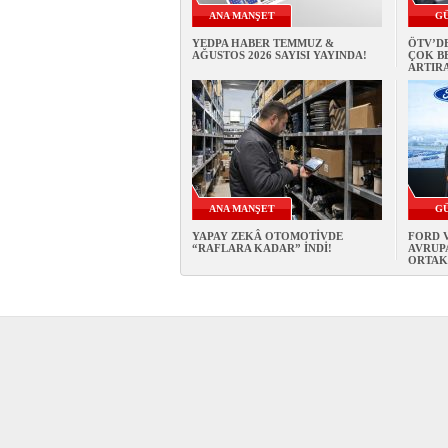
ANA MANŞET
G
YEDPA HABER TEMMUZ &
ÖTV’DE
AĞUSTOS 2026 SAYISI YAYINDA!
ÇOK BE
ARTIRA
ANA MANŞET
G
YAPAY ZEKÂ OTOMOTİVDE
FORD 
“RAFLARA KADAR” İNDİ!
AVRUPA
ORTAK