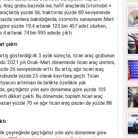
. Araç grubu bazında ise; hafif araçlarda (otomobil +
ri araçlarda yüzde 56, traktörde yüzde 80 seviyesinde
 bazda verilere bakıldığında, otomotiv sanayisinin Mart
a göre yüzde 19,4 artarak 123 bin 457 adet olurken,
4 artarak 74 bin 995 adede çıktı.
at çekti
rtış gösterdiği ilk 3 aylık süreçte, ticari araç grubunun
ldü. 2021 yılı Ocak-Mart döneminde ticari araç üretimi,
zde 26 seviyesinde arttı. Bu artış, ağır ticari araç
grubunda yüzde 25 olarak kayıtlara geçti. Ticari
htiyacını artırması ile birlikte özellikle yük
inde, geçtiğimiz yılın aynı dönemine göre yüzde 105
ti dikkat çekti. Bu dönemde, toplam ticari araç
 pazarı yüzde 70 ve ağır ticari araç pazarı da yüzde 88
ktı
 ilk çeyreğinde geçtiğimiz yılın aynı dönemine göre