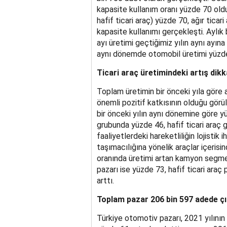
kapasite kullanım oranı yüzde 70 oldu
hafif ticari araç) yüzde 70, ağır tica
kapasite kullanımı gerçekleşti. Aylık
ayı üretimi geçtiğimiz yılın aynı ayın
aynı dönemde otomobil üretimi yüzde 
Ticari araç üretimindeki artış dikk
Toplam üretimin bir önceki yıla göre a
önemli pozitif katkısının olduğu görü
bir önceki yılın aynı dönemine göre yü
grubunda yüzde 46, hafif ticari araç 
faaliyetlerdeki hareketliliğin lojistik i
taşımacılığına yönelik araçlar içeris
oranında üretimi artan kamyon segmen
pazarı ise yüzde 73, hafif ticari araç
arttı.
Toplam pazar 206 bin 597 adede çı
Türkiye otomotiv pazarı, 2021 yılının