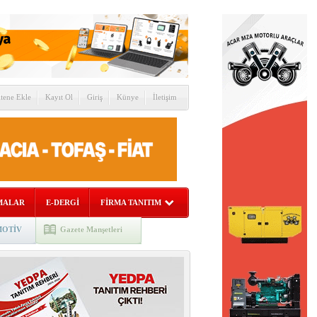
itene Ekle
Kayıt Ol
Giriş
Künye
İletişim
MALAR
E-DERGİ
FİRMA TANITIM
OTİV
Gazete Manşetleri