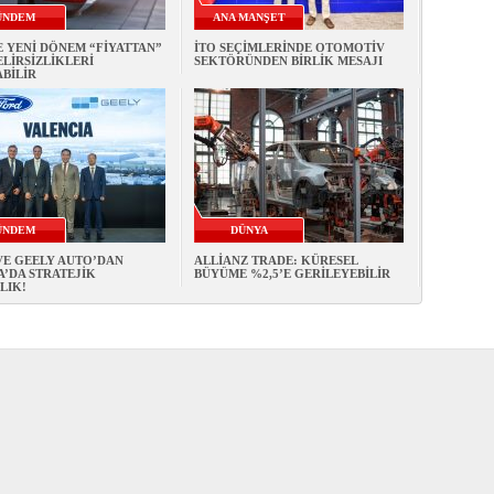
ÜNDEM
ANA MANŞET
 YENİ DÖNEM “FİYATTAN”
İTO SEÇİMLERİNDE OTOMOTİV
LİRSİZLİKLERİ
SEKTÖRÜNDEN BİRLİK MESAJI
BİLİR
ÜNDEM
DÜNYA
VE GEELY AUTO’DAN
ALLİANZ TRADE: KÜRESEL
’DA STRATEJİK
BÜYÜME %2,5’E GERİLEYEBİLİR
LIK!