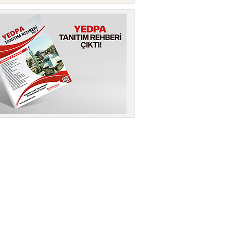
ALLİANZ TRADE: KÜRESEL
BÜYÜME %2,5’E GERİLEYEBİLİR
Allianz Trade'in 2026 Yarı Yıl
Ekonomik Görünüm Raporu'na göre,
O...
AVRUPA’NIN REKABETÇİLİĞİNDE
TÜRKİYE’NİN KRİTİK ROLÜ
OİB, OSD ve TAYSAD, Avrupa
Birliği'nin "Made in EU" yak...
KaguTech Systems,İŞLETMENİZİ
DİJİTAL DÖNÜŞÜMLE GELECEĞE
TAŞIYOR
KaguTechSystems ile sıradan...
AĞIR TİCARİ ARAÇLAR SATIŞ
SONRASI PAZARI 2,7 MİLYAR
DOLARA ULAŞTI
OSS Derneği'nin Frost & Sullivan iş
birliğiyle hazırladığı "2...
YEDPA’DA HUKUKİ ZAFERİN
ARDINDAN İMAR SÜRECİ HIZ
KAZANDI
YEDPA Ticaret Merkezi yönetimi ile
YEDPA'lı ortakları bir araya g...