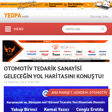
Normal Site
MENÜ
OTOMOTİV TEDARİK SANAYİSİ
GELECEĞİN YOL HARİTASINI KONUŞTU!
23 Haziran 2026 -
8:49 am
ANA MANŞET
,
GÜNDEM
,
OTOMOTİV