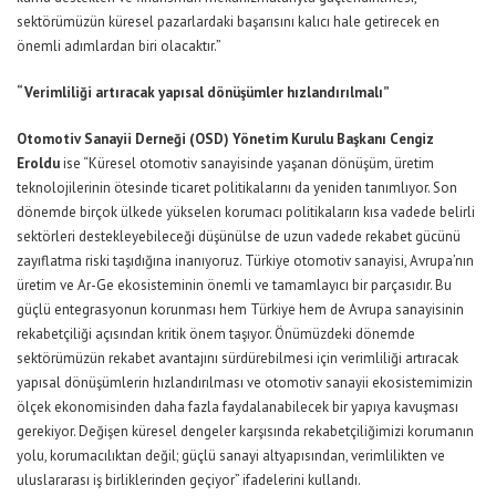
sektörümüzün küresel pazarlardaki başarısını kalıcı hale getirecek en
önemli adımlardan biri olacaktır.”
“Verimliliği artıracak yapısal dönüşümler hızlandırılmalı”
Otomotiv Sanayii Derneği (OSD) Yönetim Kurulu Başkanı Cengiz
Eroldu
ise “Küresel otomotiv sanayisinde yaşanan dönüşüm, üretim
teknolojilerinin ötesinde ticaret politikalarını da yeniden tanımlıyor. Son
dönemde birçok ülkede yükselen korumacı politikaların kısa vadede belirli
sektörleri destekleyebileceği düşünülse de uzun vadede rekabet gücünü
zayıflatma riski taşıdığına inanıyoruz. Türkiye otomotiv sanayisi, Avrupa’nın
üretim ve Ar-Ge ekosisteminin önemli ve tamamlayıcı bir parçasıdır. Bu
güçlü entegrasyonun korunması hem Türkiye hem de Avrupa sanayisinin
rekabetçiliği açısından kritik önem taşıyor. Önümüzdeki dönemde
sektörümüzün rekabet avantajını sürdürebilmesi için verimliliği artıracak
yapısal dönüşümlerin hızlandırılması ve otomotiv sanayii ekosistemimizin
ölçek ekonomisinden daha fazla faydalanabilecek bir yapıya kavuşması
gerekiyor. Değişen küresel dengeler karşısında rekabetçiliğimizi korumanın
yolu, korumacılıktan değil; güçlü sanayi altyapısından, verimlilikten ve
uluslararası iş birliklerinden geçiyor” ifadelerini kullandı.