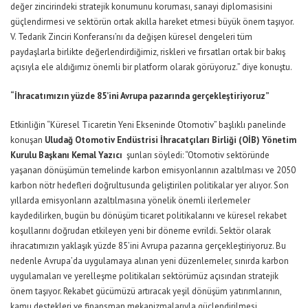
değer zincirindeki stratejik konumunu koruması, sanayi diplomasisini
güçlendirmesi ve sektörün ortak akılla hareket etmesi büyük önem taşıyor.
V. Tedarik Zinciri Konferansı’nı da değişen küresel dengeleri tüm
paydaşlarla birlikte değerlendirdiğimiz, riskleri ve fırsatları ortak bir bakış
açısıyla ele aldığımız önemli bir platform olarak görüyoruz.” diye konuştu.
“İhracatımızın yüzde 85’ini Avrupa pazarında gerçekleştiriyoruz”
Etkinliğin “Küresel Ticaretin Yeni Ekseninde Otomotiv” başlıklı panelinde
konuşan
Uludağ Otomotiv Endüstrisi İhracatçıları Birliği (OİB) Yönetim
Kurulu Başkanı Kemal Yazıcı
şunları söyledi: “Otomotiv sektöründe
yaşanan dönüşümün temelinde karbon emisyonlarının azaltılması ve 2050
karbon nötr hedefleri doğrultusunda geliştirilen politikalar yer alıyor. Son
yıllarda emisyonların azaltılmasına yönelik önemli ilerlemeler
kaydedilirken, bugün bu dönüşüm ticaret politikalarını ve küresel rekabet
koşullarını doğrudan etkileyen yeni bir döneme evrildi. Sektör olarak
ihracatımızın yaklaşık yüzde 85’ini Avrupa pazarına gerçekleştiriyoruz. Bu
nedenle Avrupa’da uygulamaya alınan yeni düzenlemeler, sınırda karbon
uygulamaları ve yerelleşme politikaları sektörümüz açısından stratejik
önem taşıyor. Rekabet gücümüzü artıracak yeşil dönüşüm yatırımlarının,
kamu destekleri ve finansman mekanizmalarıyla güçlendirilmesi,