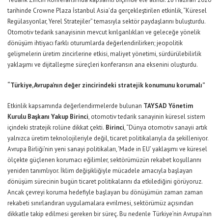
tarihinde Crowne Plaza İstanbul Asia’da gerçekleştirilen etkinlik, “Küresel
Regülasyonlar, Yerel Stratejiler” temasıyla sektör paydaşlarını buluşturdu.
Otomotiv tedarik sanayisinin mevcut kırılganlıkları ve geleceğe yönelik
dönüşüm ihtiyacı farklı oturumlarda değerlendirilirken; jeopolitik
gelişmelerin üretim zincirlerine etkisi, maliyet yönetimi, sürdürülebilirlik
yaklaşımı ve dijitalleşme süreçleri konferansın ana eksenini oluşturdu.
“Türkiye, Avrupa’nın değer zincirindeki stratejik konumunu korumalı”
Etkinlik kapsamında değerlendirmelerde bulunan
TAYSAD Yönetim
Kurulu Başkanı Yakup Birinci
, otomotiv tedarik sanayinin küresel sistem
içindeki stratejik rolüne dikkat çekti.
Birinci
, “Dünya otomotiv sanayii artık
yalnızca üretim teknolojileriyle değil, ticaret politikalarıyla da şekilleniyor.
Avrupa Birliği’nin yeni sanayi politikaları, ‘Made in EU’ yaklaşımı ve küresel
ölçekte güçlenen korumacı eğilimler, sektörümüzün rekabet koşullarını
yeniden tanımlıyor. İklim değişikliğiyle mücadele amacıyla başlayan
dönüşüm sürecinin bugün ticaret politikalarını da etkilediğini görüyoruz.
Ancak çevreyi koruma hedefiyle başlayan bu dönüşümün zaman zaman
rekabeti sınırlandıran uygulamalara evrilmesi, sektörümüz açısından
dikkatle takip edilmesi gereken bir süreç. Bu nedenle Türkiye’nin Avrupa’nın