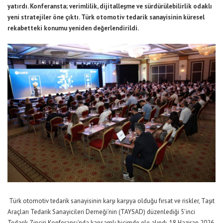
yatırdı. Konferansta; verimlilik, dijitalleşme ve sürdürülebilirlik odaklı
yeni stratejiler öne çıktı. Türk otomotiv tedarik sanayisinin küresel
rekabetteki konumu yeniden değerlendirildi.
Türk otomotiv tedarik sanayisinin karşı karşıya olduğu fırsat ve riskler, Taşıt
Araçları Tedarik Sanayicileri Derneği’nin (TAYSAD) düzenlediği 5’inci
Tedarik Zinciri Konferansı’nda kapsamlı biçimde ele alındı. 18 Haziran 2026