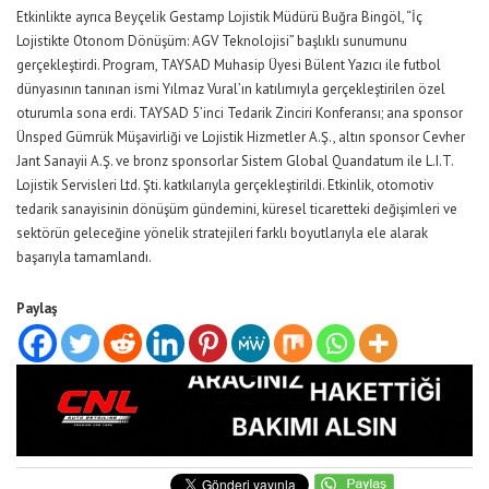
Etkinlikte ayrıca Beyçelik Gestamp Lojistik Müdürü Buğra Bingöl, “İç
Lojistikte Otonom Dönüşüm: AGV Teknolojisi” başlıklı sunumunu
gerçekleştirdi. Program, TAYSAD Muhasip Üyesi Bülent Yazıcı ile futbol
dünyasının tanınan ismi Yılmaz Vural’ın katılımıyla gerçekleştirilen özel
oturumla sona erdi. TAYSAD 5’inci Tedarik Zinciri Konferansı; ana sponsor
Ünsped Gümrük Müşavirliği ve Lojistik Hizmetler A.Ş., altın sponsor Cevher
Jant Sanayii A.Ş. ve bronz sponsorlar Sistem Global Quandatum ile L.I.T.
Lojistik Servisleri Ltd. Şti. katkılarıyla gerçekleştirildi. Etkinlik, otomotiv
tedarik sanayisinin dönüşüm gündemini, küresel ticaretteki değişimleri ve
sektörün geleceğine yönelik stratejileri farklı boyutlarıyla ele alarak
başarıyla tamamlandı.
Paylaş