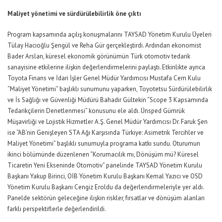
Maliyet yönetimi ve sürdürülebilirlik öne çıktı
Program kapsamında açılış konuşmalarını TAYSAD Yönetim Kurulu Üyeleri
Tülay Hacıoğlu Şengül ve Reha Gür gerçekleştirdi. Ardından ekonomist
Bader Arslan, küresel ekonomik görünümün Türk otomotiv tedarik
sanayisine etkilerine ilişkin değerlendirmelerini paylaştı. Etkinlikte ayrıca
Toyota Finans ve İdari İşler Genel Müdür Yardımcısı Mustafa Cem Kulu
“Maliyet Yönetimi” başlıklı sunumunu yaparken, Toyotetsu Sürdürülebilirlik
ve İs Sağlığı ve Güvenliği Müdürü Bahadır Gültekin “Scope 3 Kapsamında
Tedarikçilerin Denetlenmesi” konusunu ele aldı. Ünsped Gümrük
Müşavirliği ve Lojistik Hizmetler A.Ş. Genel Müdür Yardımcısı Dr. Faruk Şen
ise “AB’nin Genişleyen STA Ağı Karşısında Türkiye: Asimetrik Tercihler ve
Maliyet Yönetimi” başlıklı sunumuyla programa katkı sundu. Oturumun
ikinci bölümünde düzenlenen “Korumacılık mı, Dönüşüm mü? Küresel
Ticaretin Yeni Ekseninde Otomotiv” panelinde TAYSAD Yönetim Kurulu
Başkanı Yakup Birinci, OİB Yönetim Kurulu Başkanı Kemal Yazıcı ve OSD
Yönetim Kurulu Başkanı Cengiz Eroldu da değerlendirmeleriyle yer aldı.
Panelde sektörün geleceğine ilişkin riskler, fırsatlar ve dönüşüm alanları
farklı perspektiflerle değerlendirildi.