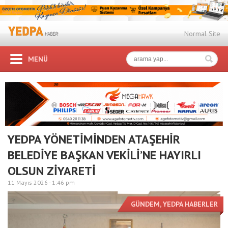
Normal Site
MENÜ
YEDPA YÖNETİMİNDEN ATAŞEHİR
BELEDİYE BAŞKAN VEKİLİ’NE HAYIRLI
OLSUN ZİYARETİ
11 Mayıs 2026 -
1:46 pm
GÜNDEM
,
YEDPA HABERLER