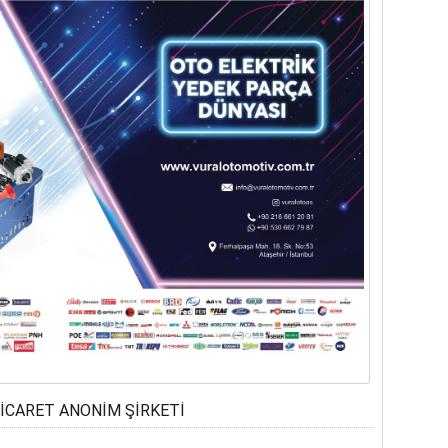
ERİN ARDINDAN İMAR SÜRECİ HIZ KAZANDI
TİCARET ANONİM ŞİRKETİ