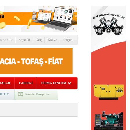
itene Ekle
Kayıt Ol
Giriş
Künye
İletişim
MALAR
E-DERGİ
FİRMA TANITIM
OTİV
Gazete Manşetleri