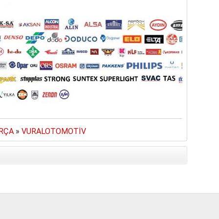
ARÇA
»
VURALOTOMOTİV