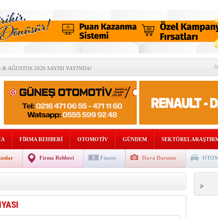
S
& AĞUSTOS 2026 SAYISI YAYINDA!
İYATTAN” ÇOK BELİRSİZLİKLERİ ARTIRABİLİR
OMOTİV SEKTÖRÜNDEN BİRLİK MESAJI
DE “RAFLARA KADAR” İNDİ!
DAN AVRUPA’DA STRATEJİK ORTAKLIK!
ÇA
FİRMA REHBERİ
OTOMOTİV
GÜNDEM
SEKTÖREL ARAŞTIR
SEL BÜYÜME %2,5’E GERİLEYEBİLİR
lanlar
Firma Rehberi
Finans
Hava Durumu
OTOM
İLİĞİNDE TÜRKİYE’NİN KRİTİK ROLÜ
ETMENİZİ DİJİTAL DÖNÜŞÜMLE GELECEĞE TAŞIYOR
NYASI
SATIŞ SONRASI PAZARI 2,7 MİLYAR DOLARA ULAŞTI