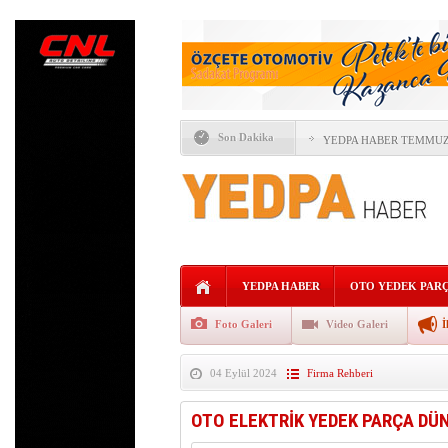
Son Dakika
YEDPA HABER TEMMUZ 
ÖTV’DE YENİ DÖNEM “F
İTO SEÇİMLERİNDE OT
YAPAY ZEKÂ OTOMOTİV
FORD VE GEELY AUTO’
YEDPA HABER
OTO YEDEK PAR
ALLİANZ TRADE: KÜRE
Foto Galeri
Video Galeri
İ
AVRUPA’NIN REKABETÇ
04 Eylül 2024
Firma Rehberi
KaguTech Systems,İŞL
OTO ELEKTRİK YEDEK PARÇA DÜ
AĞIR TİCARİ ARAÇLAR 