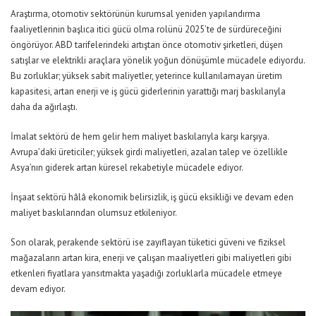
Araştırma, otomotiv sektörünün kurumsal yeniden yapılandırma
faaliyetlerinin başlıca itici gücü olma rolünü 2025’te de sürdüreceğini
öngörüyor. ABD tarifelerindeki artıştan önce otomotiv şirketleri, düşen
satışlar ve elektrikli araçlara yönelik yoğun dönüşümle mücadele ediyordu.
Bu zorluklar; yüksek sabit maliyetler, yeterince kullanılamayan üretim
kapasitesi, artan enerji ve iş gücü giderlerinin yarattığı marj baskılarıyla
daha da ağırlaştı.
İmalat sektörü de hem gelir hem maliyet baskılarıyla karşı karşıya.
Avrupa’daki üreticiler; yüksek girdi maliyetleri, azalan talep ve özellikle
Asya’nın giderek artan küresel rekabetiyle mücadele ediyor.
İnşaat sektörü hâlâ ekonomik belirsizlik, iş gücü eksikliği ve devam eden
maliyet baskılarından olumsuz etkileniyor.
Son olarak, perakende sektörü ise zayıflayan tüketici güveni ve fiziksel
mağazaların artan kira, enerji ve çalışan maaliyetleri gibi maliyetleri gibi
etkenleri fiyatlara yansıtmakta yaşadığı zorluklarla mücadele etmeye
devam ediyor.