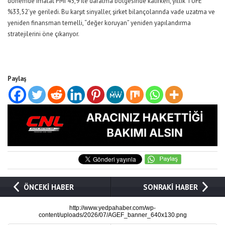
dönemde imalat PMI 45,9 ile daralma bölgesinde kalırken, yıllık TÜFE
%33,52’ye geriledi. Bu karşıt sinyaller, şirket bilançolarında vade uzatma ve
yeniden finansman temelli, “değer koruyan” yeniden yapılandırma
stratejilerini öne çıkarıyor.
Paylaş
ÖNCEKİ HABER
SONRAKİ HABER
http://www.yedpahaber.com/wp-
content/uploads/2026/07/AGEF_banner_640x130.png