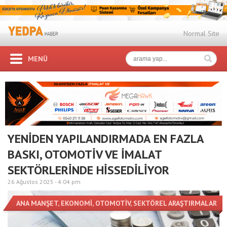
Normal Site
MENÜ
YENİDEN YAPILANDIRMADA EN FAZLA
BASKI, OTOMOTİV VE İMALAT
SEKTÖRLERİNDE HİSSEDİLİYOR
26 Ağustos 2025 -
4:04 pm
ANA MANŞET
,
EKONOMİ
,
OTOMOTİV
,
SEKTÖREL ARAŞTIRMALAR