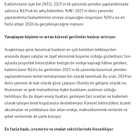
Katılımcıların üçte biri (%32), 2025’in ilk yarısında yeniden yapılandırmada
yalnızca %10’luk bir artış beklerken, %48’i 2025’in ikinci yarısında
yapılandırma faaliyetlerinin zirveye ulaşacağını öngörüyor. %30’u ise en
fazla artışın 2026’da gerçekleşeceğine inanıyor.
Yavaşlayan büyüme ve artan küresel gerilimler baskıyı artırıyor
Araştırmaya göre, kurumsal baskının en çok belirtilen tetikleyicileri
arasında düşen satışlar ve zayıf ekonomik büyüme olduğu gösteriliyor. Son
aylarda jeopolitik belirsizlikler belirgin bir endişe kaynağı hâline gelirken,
katılımcıların %16’sı bu gerilimleri 2025’in ilk yarısında kurumsal yeniden
yapılandırmanın temel temalarından biri olarak tanımladı. Bu oran, 2024’ün
ikinci yarısının iki katı olarak göze çarpıyor. Olumlu bir gelişme olarak ise,
finansman ve girdi maliyetlerine ilişkin baskıların azalması olduğu
belirtiliyor. Bu da düşen enerji fiyatları, gerileyen faiz oranları ve kademeli
olarak iyileşen kredi koşullarıyla destekleniyor. Küresel belirsizlikler, ticaret
aksamaları ve politikalara dair artan endişe, makroekonomik verilerde ve
şirket verilerinde de yankı buluyor.
En fazla baskı, otomotiv ve imalat sektörlerinde hissediliyor