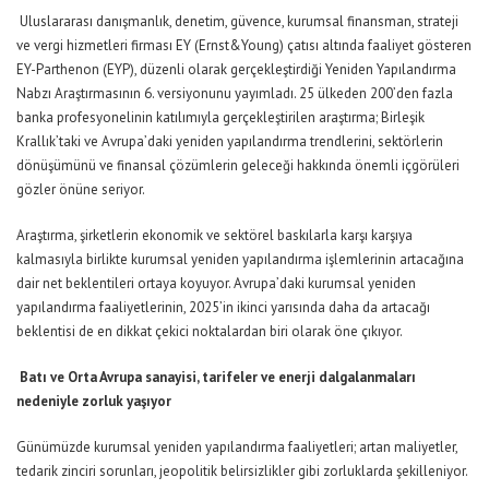
Uluslararası danışmanlık, denetim, güvence, kurumsal finansman, strateji
ve vergi hizmetleri firması EY (Ernst&Young) çatısı altında faaliyet gösteren
EY-Parthenon (EYP), düzenli olarak gerçekleştirdiği Yeniden Yapılandırma
Nabzı Araştırmasının 6. versiyonunu yayımladı. 25 ülkeden 200’den fazla
banka profesyonelinin katılımıyla gerçekleştirilen araştırma; Birleşik
Krallık’taki ve Avrupa’daki yeniden yapılandırma trendlerini, sektörlerin
dönüşümünü ve finansal çözümlerin geleceği hakkında önemli içgörüleri
gözler önüne seriyor.
Araştırma, şirketlerin ekonomik ve sektörel baskılarla karşı karşıya
kalmasıyla birlikte kurumsal yeniden yapılandırma işlemlerinin artacağına
dair net beklentileri ortaya koyuyor. Avrupa’daki kurumsal yeniden
yapılandırma faaliyetlerinin, 2025’in ikinci yarısında daha da artacağı
beklentisi de en dikkat çekici noktalardan biri olarak öne çıkıyor.
Batı ve Orta Avrupa sanayisi, tarifeler ve enerji dalgalanmaları
nedeniyle zorluk yaşıyor
Günümüzde kurumsal yeniden yapılandırma faaliyetleri; artan maliyetler,
tedarik zinciri sorunları, jeopolitik belirsizlikler gibi zorluklarda şekilleniyor.