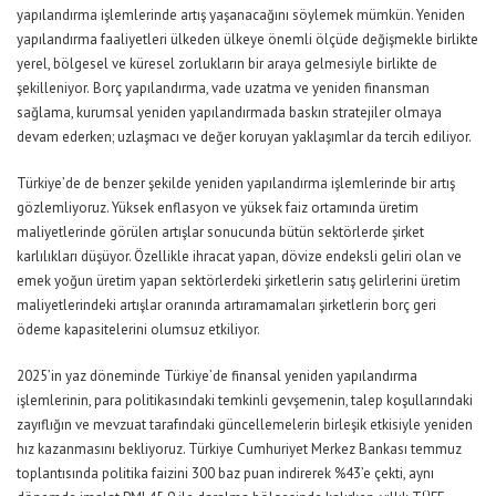
yapılandırma işlemlerinde artış yaşanacağını söylemek mümkün. Yeniden
yapılandırma faaliyetleri ülkeden ülkeye önemli ölçüde değişmekle birlikte
yerel, bölgesel ve küresel zorlukların bir araya gelmesiyle birlikte de
şekilleniyor.
Borç yapılandırma, vade uzatma ve yeniden finansman
sağlama, kurumsal yeniden yapılandırmada baskın stratejiler olmaya
devam ederken; uzlaşmacı ve değer koruyan yaklaşımlar da tercih ediliyor.
Türkiye’de de benzer şekilde yeniden yapılandırma işlemlerinde bir artış
gözlemliyoruz. Yüksek enflasyon ve yüksek faiz ortamında üretim
maliyetlerinde görülen artışlar sonucunda bütün sektörlerde şirket
karlılıkları düşüyor. Özellikle ihracat yapan, dövize endeksli geliri olan ve
emek yoğun üretim yapan sektörlerdeki şirketlerin satış gelirlerini üretim
maliyetlerindeki artışlar oranında artıramamaları şirketlerin borç geri
ödeme kapasitelerini olumsuz etkiliyor.
2025’in yaz döneminde Türkiye’de finansal yeniden yapılandırma
işlemlerinin, para politikasındaki temkinli gevşemenin, talep koşullarındaki
zayıflığın ve mevzuat tarafındaki güncellemelerin birleşik etkisiyle yeniden
hız kazanmasını bekliyoruz. Türkiye Cumhuriyet Merkez Bankası temmuz
toplantısında politika faizini 300 baz puan indirerek %43’e çekti, aynı