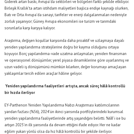
Giderek artan baskı, Avrupa’da sektörleri ve bölgeleri farklı şekilde etkiliyor.
Birleşik Krallık’ta artan istihdam maliyetleri başlıca endişe kaynağı olurken,
Batı ve Orta Avrupa’da sanayi, tarifeler ve enerji dalgalanmaları nedeniyle
zorluk yaşanıyor; Güney Avrupa ekonomileri ise turizm ve tarımdaki
sorunlarla karşı karşıya kalıyor.
Araştırma, değişen koşullar karşısında daha proaktif ve uzlaşmaya dayalı
yeniden yapılandırma stratejilerine doğru bir kayma olduğunu ortaya
koyuyor. Borç yapılandırma-vade uzatma anlaşmaları, yeniden finansman
ve operasyonel dönüşümler, yerel piyasa dinamiklerine göre uyarlanmış ve
uzun vadeli iş dönüşümünü mümkün kılarken, değer korumayı amaçlayan
yaklaşımlar tercih edilen araçlar hâline geliyor.
Yeniden yapılandırma faaliyetleri artışta, ancak süreç hâlâ kontrollü
bir hızda ilerliyor
EY-Parthenon Yeniden Yapılandırma Nabzı Araştırması katılımcılarının
yarıdan fazlası (%56), 2024’ün ikinci yarısında portföylerindeki kurumsal
yeniden yapılandırma faaliyetlerinde artış yaşandığını belirtti. %68’i ise bu
artışın 2025’in ilk yarısında da devam ettiğini ifade ediyor. Her ne kadar
eğilim yukarı yönlü olsa da hız hâlâ kontrollü bir şekilde ilerliyor.