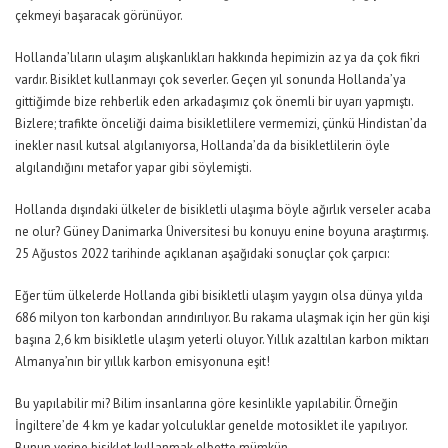
çekmeyi başaracak görünüyor.
Hollanda’lıların ulaşım alışkanlıkları hakkında hepimizin az ya da çok fikri
vardır. Bisiklet kullanmayı çok severler. Geçen yıl sonunda Hollanda’ya
gittiğimde bize rehberlik eden arkadaşımız çok önemli bir uyarı yapmıştı.
Bizlere; trafikte önceliği daima bisikletlilere vermemizi, çünkü Hindistan’da
inekler nasıl kutsal algılanıyorsa, Hollanda’da da bisikletlilerin öyle
algılandığını metafor yapar gibi söylemişti.
Hollanda dışındaki ülkeler de bisikletli ulaşıma böyle ağırlık verseler acaba
ne olur? Güney Danimarka Üniversitesi bu konuyu enine boyuna araştırmış.
25 Ağustos 2022 tarihinde açıklanan aşağıdaki sonuçlar çok çarpıcı:
Eğer tüm ülkelerde Hollanda gibi bisikletli ulaşım yaygın olsa dünya yılda
686 milyon ton karbondan arındırılıyor. Bu rakama ulaşmak için her gün kişi
başına 2,6 km bisikletle ulaşım yeterli oluyor. Yıllık azaltılan karbon miktarı
Almanya’nın bir yıllık karbon emisyonuna eşit!
Bu yapılabilir mi? Bilim insanlarına göre kesinlikle yapılabilir. Örneğin
İngiltere’de 4 km ye kadar yolculuklar genelde motosiklet ile yapılıyor.
Bunun yerine bisiklet kullanmak elbette mümkün.