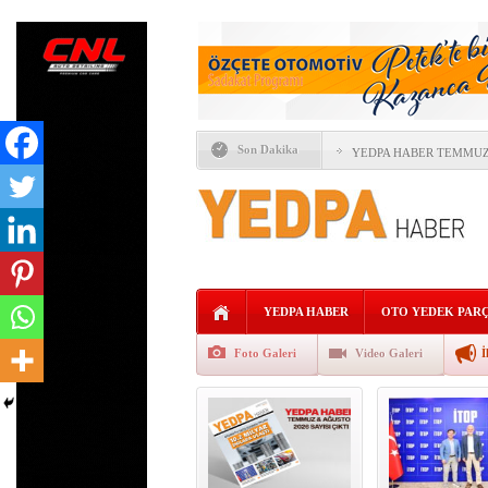
Son Dakika
YEDPA HABER TEMMUZ 
ÖTV’DE YENİ DÖNEM “F
İTO SEÇİMLERİNDE OT
YAPAY ZEKÂ OTOMOTİV
FORD VE GEELY AUTO’
YEDPA HABER
OTO YEDEK PAR
ALLİANZ TRADE: KÜRE
Foto Galeri
Video Galeri
İ
AVRUPA’NIN REKABETÇ
KaguTech Systems,İŞL
AĞIR TİCARİ ARAÇLAR 