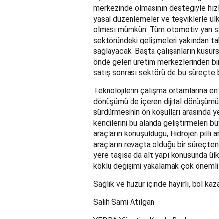
merkezinde olmasının desteğiyle hızl
yasal düzenlemeler ve teşviklerle ül
olması mümkün. Tüm otomotiv yan sana
sektöründeki gelişmeleri yakından ta
sağlayacak. Başta çalışanların kusurs
önde gelen üretim merkezlerinden biri
satış sonrası sektörü de bu süreçte
Teknolojilerin çalışma ortamlarına en
dönüşümü de içeren dijital dönüşümü 
sürdürmesinin ön koşulları arasında ye
kendilerini bu alanda geliştirmeleri 
araçların konuşulduğu, Hidrojen pilli ara
araçların revaçta olduğu bir süreçten 
yere taşısa da alt yapı konusunda ül
köklü değişimi yakalamak çok önemli b
Sağlık ve huzur içinde hayırlı, bol ka
Salih Sami Atılgan