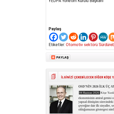
YEDPA Yönetim Kurulu Başkanı
Paylaş
Etiketler:
Otomotiv sektörü Sürdüreb
İLGİNİZİ ÇEKEBİLECEK DİĞER KÖŞE Y
OSD’NİN 2026 İLK ÜÇ
04 Haziran 2026
Köşe Yazıl
ekonomisinin amiral gemisi o
yapısal dönüşüm sürecindeki pe
çeyreğine dair ilk sinyaller, s
olduğumuzun göstergesi niteli