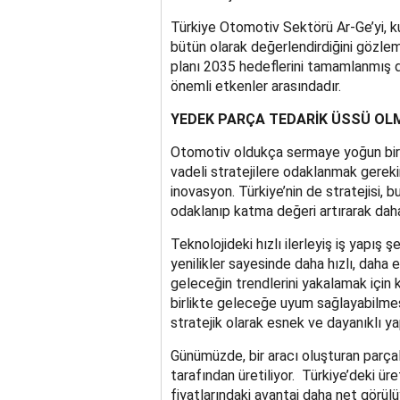
Türkiye Otomotiv Sektörü Ar-Ge’yi, ku
bütün olarak değerlendirdiğini gözle
planı 2035 hedeflerini tamamlanmış 
önemli etkenler arasındadır.
YEDEK PARÇA TEDARİK ÜSSÜ O
Otomotiv oldukça sermaye yoğun bir e
vadeli stratejilere odaklanmak gereki
inovasyon. Türkiye’nin de stratejisi, 
odaklanıp katma değeri artırarak daha
Teknolojideki hızlı ilerleyiş iş yapış 
yenilikler sayesinde daha hızlı, daha 
geleceğin trendlerini yakalamak için ku
birlikte geleceğe uyum sağlayabilmes
stratejik olarak esnek ve dayanıklı ya
Günümüzde, bir aracı oluşturan parçal
tarafından üretiliyor. Türkiye’deki üre
fiyatlarındaki avantaj daha net görül