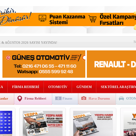
S
& AĞUSTOS 2026 SAYISI YAYINDA!
İYATTAN” ÇOK BELİRSİZLİKLERİ ARTIRABİLİR
OMOTİV SEKTÖRÜNDEN BİRLİK MESAJI
DE “RAFLARA KADAR” İNDİ!
DAN AVRUPA’DA STRATEJİK ORTAKLIK!
ÇA
FİRMA REHBERİ
OTOMOTİV
GÜNDEM
SEKTÖREL ARAŞTIR
SEL BÜYÜME %2,5’E GERİLEYEBİLİR
lanlar
Firma Rehberi
Finans
Hava Durumu
OTOM
İLİĞİNDE TÜRKİYE’NİN KRİTİK ROLÜ
ETMENİZİ DİJİTAL DÖNÜŞÜMLE GELECEĞE TAŞIYOR
SATIŞ SONRASI PAZARI 2,7 MİLYAR DOLARA ULAŞTI