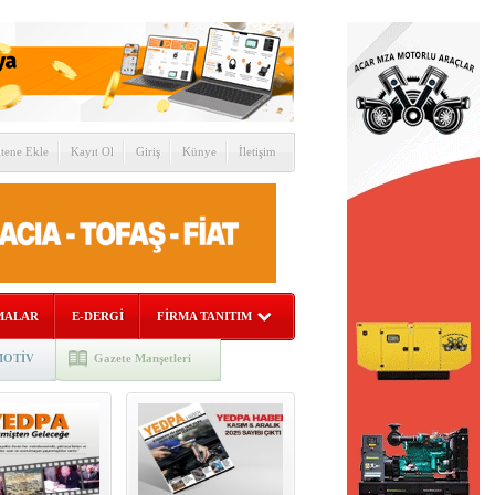
itene Ekle
Kayıt Ol
Giriş
Künye
İletişim
MALAR
E-DERGİ
FİRMA TANITIM
OTİV
Gazete Manşetleri