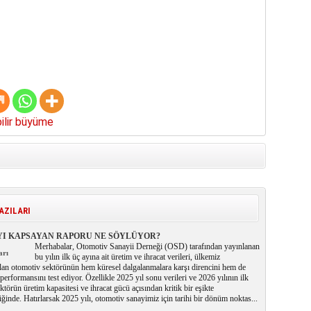
ilir büyüme
AZILARI
 AYI KAPSAYAN RAPORU NE SÖYLÜYOR?
Merhabalar, Otomotiv Sanayii Derneği (OSD) tarafından yayınlanan
arı
bu yılın ilk üç ayına ait üretim ve ihracat verileri, ülkemiz
lan otomotiv sektörünün hem küresel dalgalanmalara karşı direncini hem de
rformansını test ediyor. Özellikle 2025 yıl sonu verileri ve 2026 yılının ilk
ektörün üretim kapasitesi ve ihracat gücü açısından kritik bir eşikte
ğinde. Hatırlarsak 2025 yılı, otomotiv sanayimiz için tarihi bir dönüm noktas...