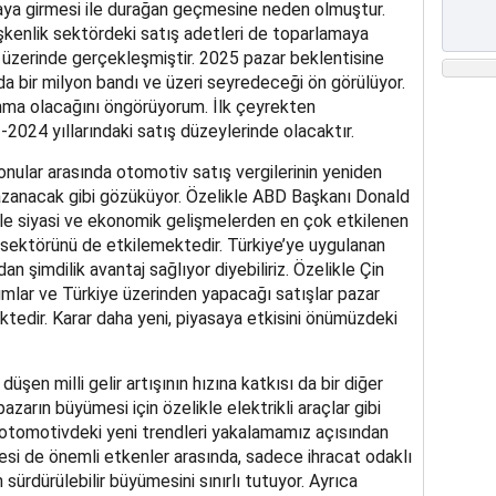
raya girmesi ile durağan geçmesine neden olmuştur.
şkenlik sektördeki satış adetleri de toparlamaya
n üzerinde gerçekleşmiştir. 2025 pazar beklentisine
da bir milyon bandı ve üzeri seyredeceği ön görülüyor.
anma olacağını öngörüyorum. İlk çeyrekten
-2024 yıllarındaki satış düzeylerinde olacaktır.
onular arasında otomotiv satış vergilerinin yeniden
zanacak gibi gözüküyor. Özelikle ABD Başkanı Donald
likle siyasi ve ekonomik gelişmelerden en çok etkilenen
 sektörünü de etkilemektedir. Türkiye’ye uygulanan
an şimdilik avantaj sağlıyor diyebiliriz. Özelikle Çin
rımlar ve Türkiye üzerinden yapacağı satışlar pazar
tedir. Karar daha yeni, piyasaya etkisini önümüzdeki
üşen milli gelir artışının hızına katkısı da bir diğer
azarın büyümesi için özelikle elektrikli araçlar gibi
e otomotivdeki yeni trendleri yakalamamız açısından
mesi de önemli etkenler arasında, sadece ihracat odaklı
ürdürülebilir büyümesini sınırlı tutuyor. Ayrıca