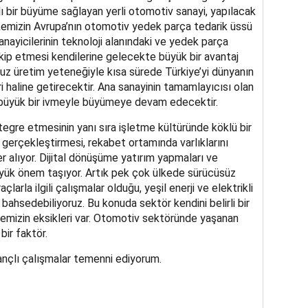
ı bir büyüme sağlayan yerli otomotiv sanayi, yapılacak
kemizin Avrupa’nın otomotiv yedek parça tedarik üssü
yicilerinin teknoloji alanındaki ve yedek parça
kip etmesi kendilerine gelecekte büyük bir avantaj
uz üretim yeteneğiyle kısa sürede Türkiye’yi dünyanın
 haline getirecektir. Ana sanayinin tamamlayıcısı olan
 büyük bir ivmeyle büyümeye devam edecektir.
tegre etmesinin yanı sıra işletme kültüründe köklü bir
gerçekleştirmesi, rekabet ortamında varlıklarını
r alıyor. Dijital dönüşüme yatırım yapmaları ve
büyük önem taşıyor. Artık pek çok ülkede sürücüsüz
çlarla ilgili çalışmalar olduğu, yeşil enerji ve elektrikli
bahsedebiliyoruz. Bu konuda sektör kendini belirli bir
kemizin eksikleri var. Otomotiv sektöründe yaşanan
ir faktör.
zançlı çalışmalar temenni ediyorum.