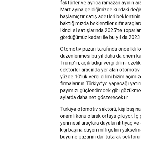
faktörler ve ayrıca ramazan ayının a
Mart ayına geldiğimizde kurdaki deği
başlamıştır satış adetleri beklentini
baktığımızda beklentiler sıfır araçlar
İkinci el satışlarında 2025’te toparl
gördüğümüz kadarı ile bu yıl da 2023 
Otomotiv pazarı tarafında öncelikli k
düzenlenmesi bu yıl daha da önem ka
Trump’ın, açıkladığı vergi dilimi öze
sektörler arasında yer alan otomotiv
yüzde 10’luk vergi dilimi bizim açımızd
firmalarının Türkiye’ye yapacağı yatı
payımızı güçlendirecek gibi gözükmek
aylarda daha net gösterecektir.
Türkiye otomotiv sektörü, kişi başına d
önemli konu olarak ortaya çıkıyor. İç p
yeni nesil araçlara duyulan ihtiyaç v
kişi başına düşen milli gelirin yüksel
büyüme pazarını dar tutarak sektörün s