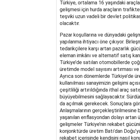
Türkiye, ortalama 16 yaşındaki araçl
gelişmesi için hurda araçların trafik
teşviki uzun vadeli bir devlet politika
olacaktır.
Pazar koşullarına ve dünyadaki geli
yapılanma ihtiyacı öne çıkıyor. Birleş
tedarikçilere karşı artan pazarlık güc
eleman imkânı ve alternatif satış kan
Türkiye’de satılan otomobillerde çoğun
üretimde model sayısını artırması ve
Ayrıca son dönemlerde Türkiye’de üret
kullanılması sanayimizin gelişimi açı
çeşitliliği artırıldığında ithal araç s
büyüyebilmesini sağlayacaktır. Sürdür
da açılmak gerekecek. Sonuçlara göre
Anlaşmalarının gerçekleştirilmesine 
yaşanılan enflasyondan dolayı artan ü
gelişmeler Türkiye’nin rekabet gücünü
konjonktürde üretim Batı’dan Doğu’ya k
rekabet içerisinde kendisini nasıl kon