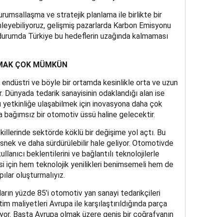
rumsallaşma ve stratejik planlama ile birlikte bir
mleyebiliyoruz, gelişmiş pazarlarda Karbon Emisyonu
durumda Türkiye bu hedeflerin uzağında kalmaması
LMAK ÇOK MÜMKÜN
ndüstri ve böyle bir ortamda kesinlikle orta ve uzun
r. Dünyada tedarik sanayisinin odaklandığı alan ise
bu yetkinliğe ulaşabilmek için inovasyona daha çok
 bağımsız bir otomotiv üssü haline gelecektir.
şekillerinde sektörde köklü bir değişime yol açtı. Bu
esnek ve daha sürdürülebilir hale geliyor. Otomotivde
llanıcı beklentilerini ve bağlantılı teknolojilerle
i için hem teknolojik yenilikleri benimsemeli hem de
pılar oluşturmalıyız.
arın yüzde 85’i otomotiv yan sanayi tedarikçileri
tim maliyetleri Avrupa ile karşılaştırıldığında parça
üyor. Başta Avrupa olmak üzere geniş bir coğrafyanın