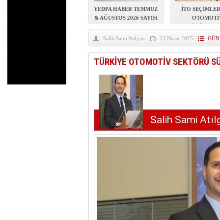
YEDPA’DA HUKUKİ ZAF
YEDPA HABER TEMMUZ
İTO SEÇİMLE
& AĞUSTOS 2026 SAYISI
OTOMOTİ
YAYINDA!
SEKTÖRÜNDEN 
MESAJI
Salih Sami Atılgan
23 Nisan 2025
GÜN
TÜRKİYE OTOMOTİV SEKTÖRÜ S
Salih Sami Atıl