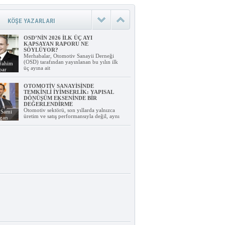
KÖŞE YAZARLARI
OSD’NİN 2026 İLK ÜÇ AYI
KAPSAYAN RAPORU NE
SÖYLÜYOR?
Merhabalar, Otomotiv Sanayii Derneği
(OSD) tarafından yayınlanan bu yılın ilk
rahim
üç ayına ait
bar
OTOMOTİV SANAYİSİNDE
TEMKİNLİ İYİMSERLİK: YAPISAL
DÖNÜŞÜM EKSENİNDE BİR
DEĞERLENDİRME
Otomotiv sektörü, son yıllarda yalnızca
 Sami
üretim ve satış performansıyla değil, aynı
lgan