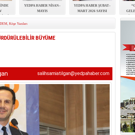
ERİN ARDINDAN İMAR SÜRECİ HIZ KAZANDI
RİNDE
YEDPA HABER NİSAN–
YEDPA HABER ŞUBAT–
“
V
MAYIS
MART 2026 SAYISI
GELE
BİRLİK
AUTOMECHANIKA 2026
YAYIMLANDI!
KİTA
SAYISI YAYIMLANDI!
DEM
,
Köşe Yazıları
ÜRDÜRÜLEBİLİR BÜYÜME
gan
salihsamiatilgan@yedpahaber.com