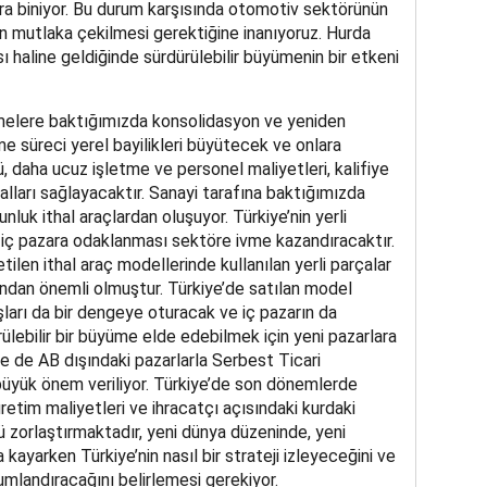
ara biniyor. Bu durum karşısında otomotiv sektörünün
ten mutlaka çekilmesi gerektiğine inanıyoruz. Hurda
sı haline geldiğinde sürdürülebilir büyümenin bir etkeni
şmelere baktığımızda konsolidasyon ve yeniden
me süreci yerel bayilikleri büyütecek ve onlara
ü, daha ucuz işletme ve personel maliyetleri, kalifiye
alları sağlayacaktır. Sanayi tarafına baktığımızda
luk ithal araçlardan oluşuyor. Türkiye’nin yerli
 iç pazara odaklanması sektöre ivme kazandıracaktır.
ilen ithal araç modellerinde kullanılan yerli parçalar
sından önemli olmuştur. Türkiye’de satılan model
atışları da bir dengeye oturacak ve iç pazarın da
ülebilir bir büyüme elde edebilmek için yeni pazarlara
 de AB dışındaki pazarlarla Serbest Ticari
büyük önem veriliyor. Türkiye’de son dönemlerde
retim maliyetleri ve ihracatçı açısındaki kurdaki
 zorlaştırmaktadır, yeni dünya düzeninde, yeni
ayarken Türkiye’nin nasıl bir strateji izleyeceğini ve
umlandıracağını belirlemesi gerekiyor.