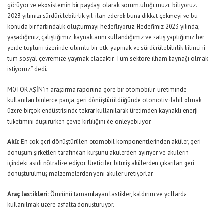
görüyor ve ekosistemin bir paydaşı olarak sorumluluğumuzu biliyoruz.
2023 yılımızı sürdürülebilirlik yılı ilan ederek buna dikkat çekmeyi ve bu
konuda bir farkındalık oluşturmayı hedefliyoruz. Hedefimiz 2023 yılında;
yaşadığımız, çalıştığımız, kaynaklarını kullandığımız ve satış yaptığımız her
yerde toplum üzerinde olumlu bir etki yapmak ve sürdürülebilirlik bilincini
tüm sosyal çevremize yaymak olacaktır. Tüm sektöre ilham kaynağı olmak
istiyoruz.” dedi.
MOTOR AŞİN’in araştırma raporuna göre bir otomobilin üretiminde
kullanılan binlerce parça, geri dönüştürüldüğünde otomotiv dahil olmak
üzere birçok endüstrisinde tekrar kullanılarak üretimden kaynaklı enerji
tüketimini düşürürken çevre kirliliğini de önleyebiliyor.
Akü:
En çok geri dönüştürülen otomobil komponentlerinden aküler, geri
dönüşüm şirketleri tarafından kurşunu akülerden ayırıyor ve akülerin
içindeki asidi nötralize ediyor. Üreticiler, bitmiş akülerden çıkarılan geri
dönüştürülmüş malzemelerden yeni aküler üretiyorlar.
Araç lastikleri:
Ömrünü tamamlayan lastikler, kaldırım ve yollarda
kullanılmak üzere asfalta dönüştürüyor.