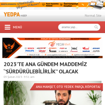
Normal Site
MENÜ
2023’TE ANA GÜNDEM MADDEMİZ
‘’SÜRDÜRÜLEBİLİRLİK’’ OLACAK
03 Şubat 2023 -
9:51 am
ANA MANŞET
,
OTO YEDEK PARÇA
,
RÖPORTAJ