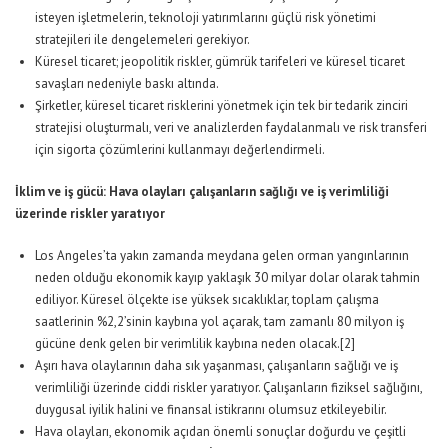
isteyen işletmelerin, teknoloji yatırımlarını güçlü risk yönetimi
stratejileri ile dengelemeleri gerekiyor.
Küresel ticaret; jeopolitik riskler, gümrük tarifeleri ve küresel ticaret
savaşları nedeniyle baskı altında.
Şirketler, küresel ticaret risklerini yönetmek için tek bir tedarik zinciri
stratejisi oluşturmalı, veri ve analizlerden faydalanmalı ve risk transferi
için sigorta çözümlerini kullanmayı değerlendirmeli.
İklim ve iş gücü: Hava olayları çalışanların sağlığı ve iş verimliliği
üzerinde riskler yaratıyor
Los Angeles’ta yakın zamanda meydana gelen orman yangınlarının
neden olduğu ekonomik kayıp yaklaşık 30 milyar dolar olarak tahmin
ediliyor. Küresel ölçekte ise yüksek sıcaklıklar, toplam çalışma
saatlerinin %2,2’sinin kaybına yol açarak, tam zamanlı 80 milyon iş
gücüne denk gelen bir verimlilik kaybına neden olacak.
[2]
Aşırı hava olaylarının daha sık yaşanması, çalışanların sağlığı ve iş
verimliliği üzerinde ciddi riskler yaratıyor. Çalışanların fiziksel sağlığını,
duygusal iyilik halini ve finansal istikrarını olumsuz etkileyebilir.
Hava olayları, ekonomik açıdan önemli sonuçlar doğurdu ve çeşitli