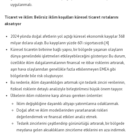
uygulanmalı.
Ticaret ve iklim: Belirsiz iklim koşulları küresel ticaret rotalarını
aksatıyor
2024 yılında doğal afetlerin yol açtığı küresel ekonomik kayıplar 368
milyar dolara ulaştı. Bu kayıpların yüzde 60’ı sigortasızdı.
[4]
Küresel ticaretin birbirine bağlı yapısı, bir bölgede yaşanan olayların
dünya genelindeki işletmeleri etkileyebileceğini gösteriyor. Bu durum,
özellikle iklim dalgalanmalarının finansal ve itibar risklerini artırarak,
aşırı hava olaylarından genellikle fazla etkilenmeyen EMEA gibi
bölgelerde bile risk oluşturuyor.
Bu nedenle, iklim dayanıklılığını artırmak için tedarik zinciri verilerinin,
fiziksel risklerin detaylı analiziyle birleştirilmesi büyük önem taşıyor.
Ülkelerin iklim risklerine karşı alması gereken önlemler:
İklim değişikliğine dayanıklı altyapı yatırımlarına odaklanmak.
Doğal afet ve iklim modellerinden yararlanarak riskleri
değerlendirmek ve finansal etkileri analiz etmek.
Tedarik zincirlerini çeşitlendirip görünürlüğü artırarak, bir bölgede
meydana gelen aksaklıkların zincirleme etkilerini en aza indirmek.