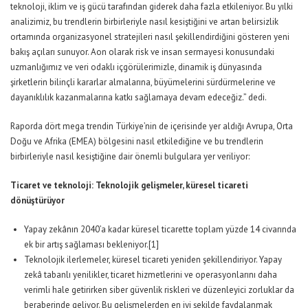
teknoloji, iklim ve iş gücü tarafından giderek daha fazla etkileniyor. Bu yılki
analizimiz, bu trendlerin birbirleriyle nasıl kesiştiğini ve artan belirsizlik
ortamında organizasyonel stratejileri nasıl şekillendirdiğini gösteren yeni
bakış açıları sunuyor. Aon olarak risk ve insan sermayesi konusundaki
uzmanlığımız ve veri odaklı içgörülerimizle, dinamik iş dünyasında
şirketlerin bilinçli kararlar almalarına, büyümelerini sürdürmelerine ve
dayanıklılık kazanmalarına katkı sağlamaya devam edeceğiz.” dedi.
Raporda dört mega trendin Türkiye’nin de içerisinde yer aldığı Avrupa, Orta
Doğu ve Afrika (EMEA) bölgesini nasıl etkilediğine ve bu trendlerin
birbirleriyle nasıl kesiştiğine dair önemli bulgulara yer veriliyor:
Ticaret ve teknoloji: Teknolojik gelişmeler, küresel ticareti
dönüştürüyor
Yapay zekânın 2040’a kadar küresel ticarette toplam yüzde 14 civarında
ek bir artış sağlaması bekleniyor.
[1]
Teknolojik ilerlemeler, küresel ticareti yeniden şekillendiriyor. Yapay
zekâ tabanlı yenilikler, ticaret hizmetlerini ve operasyonlarını daha
verimli hale getirirken siber güvenlik riskleri ve düzenleyici zorluklar da
beraberinde geliyor. Bu gelişmelerden en iyi şekilde faydalanmak