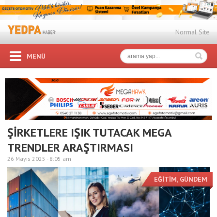
Normal Site
MENÜ
ŞİRKETLERE IŞIK TUTACAK MEGA
TRENDLER ARAŞTIRMASI
26 Mayıs 2025 -
8:05 am
EĞİTİM
,
GÜNDEM