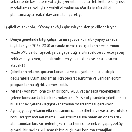
sektörlerde kesintilere yol açtı. İşverenlerin bu tür felaketlere karşı risk
modellemesi yoluyla proaktif olmaları ve afet ile iş sürekliliği
planlamasıyla reaktif davranmaları gerekiyor.
İş gücü ve teknoloji: Yapay zekâ, iş gücünü yeniden şekillendiriyor
Dünya genelinde bilgi çalışanlarının yüzde 75’i artık yapay zekadan
faydalanıyor.
2025-2030
arasında mevcut çalışanların becerilerinin
yüzde 39’u ya dönüşecek ya da geçerliliğini yitirecek. Bu süreçte yapay
zekâ ve büyük veri, en hızlı yükselen yetkinlikler arasında ilk sırayı
alacak.
[3]
Şirketlerin rekabet gücünü koruması ve çalışanlarının teknolojik
değişimlere uyum sağlaması için beceri geliştirme ve yeniden eğitim
programlarına ağırlık vermesi kritik.
Yetenek yönetimi öne çıkan bir konu: ABD, yapay zekâ yeteneklerini
çekme konusunda lider konumdayken EMEA bölgesindeki şirketlerin de
bu alandaki yetenek açığını kapatmaya odaklanması gerekiyor.
Ayrıca, yapay zekânın etkin kullanımı için etik ilkeler ve yasal uyumluluk
konuları göz ardı edilmemeli. Veri koruması ise halen en önemli risk
alanlarından biri. Bu nedenle, veri ihlallerini önlemek ve yapay zekâyı
güvenli bir şekilde kullanmak için güçlü veri koruma stratejileri