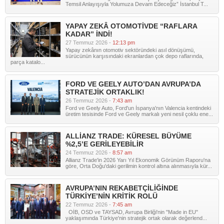
Temsil Anlayışıyla Yolumuza Devam Edeceğiz” İstanbul T...
YAPAY ZEKÂ OTOMOTİVDE “RAFLARA
KADAR” İNDİ!
27 Temmuz 2026 -
12:13 pm
Yapay zekânın otomotiv sektöründeki asıl dönüşümü,
sürücünün karşısındaki ekranlardan çok depo raflarında,
parça katalo...
FORD VE GEELY AUTO’DAN AVRUPA’DA
STRATEJİK ORTAKLIK!
26 Temmuz 2026 -
7:43 am
Ford ve Geely Auto, Ford'un İspanya'nın Valencia kentindeki
üretim tesisinde Ford ve Geely markalı yeni nesil çoklu ene...
ALLİANZ TRADE: KÜRESEL BÜYÜME
%2,5’E GERİLEYEBİLİR
24 Temmuz 2026 -
8:57 am
Allianz Trade'in 2026 Yarı Yıl Ekonomik Görünüm Raporu'na
göre, Orta Doğu'daki gerilimin kontrol altına alınmasıyla kür...
AVRUPA’NIN REKABETÇİLİĞİNDE
TÜRKİYE’NİN KRİTİK ROLÜ
22 Temmuz 2026 -
7:45 am
OİB, OSD ve TAYSAD, Avrupa Birliği'nin "Made in EU"
yaklaşımında Türkiye'nin stratejik ortak olarak değerlend...