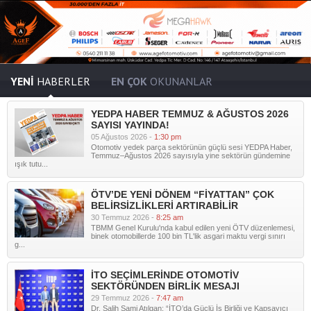
YENİ
HABERLER
EN ÇOK
OKUNANLAR
YEDPA HABER TEMMUZ & AĞUSTOS 2026
SAYISI YAYINDA!
05 Ağustos 2026 -
1:30 pm
Otomotiv yedek parça sektörünün güçlü sesi YEDPA Haber,
Temmuz–Ağustos 2026 sayısıyla yine sektörün gündemine
ışık tutu...
ÖTV’DE YENİ DÖNEM “FİYATTAN” ÇOK
BELİRSİZLİKLERİ ARTIRABİLİR
30 Temmuz 2026 -
8:25 am
TBMM Genel Kurulu'nda kabul edilen yeni ÖTV düzenlemesi,
binek otomobillerde 100 bin TL'lik asgari maktu vergi sınırı
g...
İTO SEÇİMLERİNDE OTOMOTİV
SEKTÖRÜNDEN BİRLİK MESAJI
29 Temmuz 2026 -
7:47 am
Dr. Salih Sami Atılgan: “İTO’da Güçlü İş Birliği ve Kapsayıcı