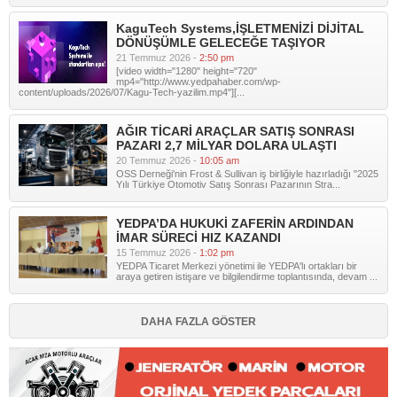
KaguTech Systems,İŞLETMENİZİ DİJİTAL
DÖNÜŞÜMLE GELECEĞE TAŞIYOR
21 Temmuz 2026 -
2:50 pm
[video width="1280" height="720"
mp4="http://www.yedpahaber.com/wp-
content/uploads/2026/07/Kagu-Tech-yazilim.mp4"][...
AĞIR TİCARİ ARAÇLAR SATIŞ SONRASI
PAZARI 2,7 MİLYAR DOLARA ULAŞTI
20 Temmuz 2026 -
10:05 am
OSS Derneği'nin Frost & Sullivan iş birliğiyle hazırladığı "2025
Yılı Türkiye Otomotiv Satış Sonrası Pazarının Stra...
YEDPA’DA HUKUKİ ZAFERİN ARDINDAN
İMAR SÜRECİ HIZ KAZANDI
15 Temmuz 2026 -
1:02 pm
YEDPA Ticaret Merkezi yönetimi ile YEDPA'lı ortakları bir
araya getiren istişare ve bilgilendirme toplantısında, devam ...
DAHA FAZLA GÖSTER